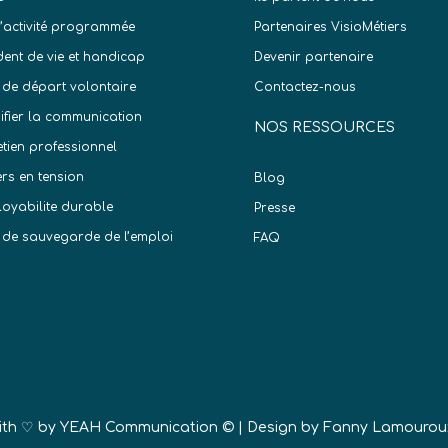
d’activité programmée
Partenaires VisioMétiers
dent de vie et handicap
Devenir partenaire
 de départ volontaire
Contactez-nous
difier la communication
NOS RESSOURCES
etien professionnel
ers en tension
Blog
oyabilite durable
Presse
 de sauvegarde de l’emploi
FAQ
)
ith ♡ by
YEAH Communication ©
| Design by Fanny Lamourou