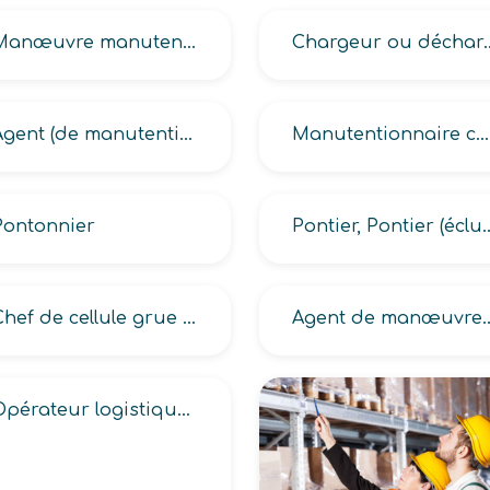
Manœuvre manutentionnaire
Chargeur ou décharg
Agent (de manutention de charges lourdes, de quai manutentionnaire)
Manutentionnaire caleur sur chantier de ferroutage
Pontonnier
Pontier, Pontier (éclusier r
Chef de cellule grue et portique de l’armée
Agent de manœuvre et de conduite d’e
Opérateur logistique en entrepôt