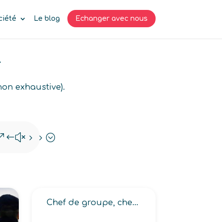
ciété
Le blog
Echanger avec nous
r
non exhaustive).
&#x55;
Chef de groupe, chef de service transit