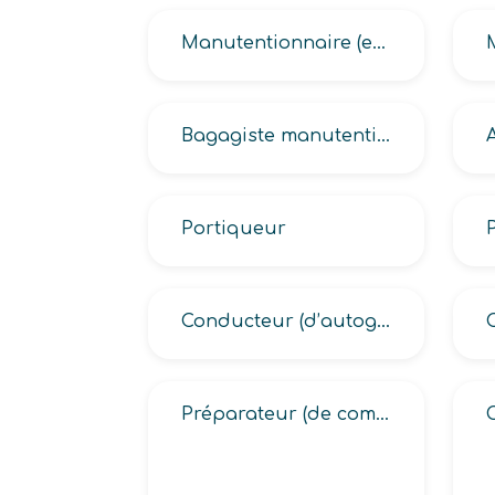
Manutentionnaire (en produits carnés, en transport logistique)
Bagagiste manutentionnaire
Portiqueur
Conducteur (d’autogrue, de grue mobile, de grue sur porteur, de pont roulant, de portique, d’engins lourds de manutention)
Préparateur (de commandes, logistique en entrepôt, magasinier)