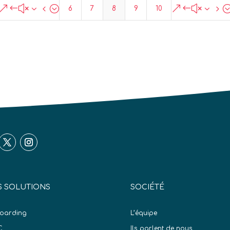
&#x34;
&#x35
6
7
8
9
10
 SOLUTIONS
SOCIÉTÉ
oarding
L’équipe
C
Ils parlent de nous