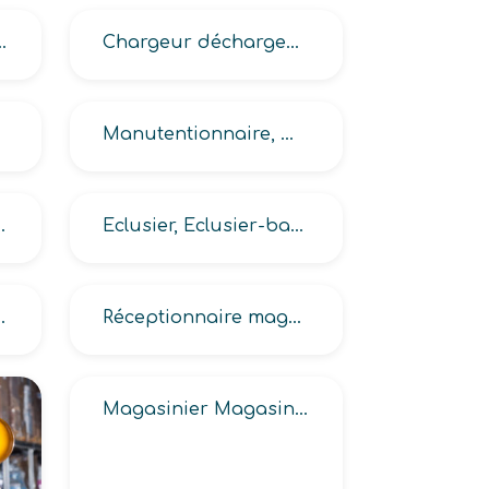
eur manutentionnaire
Chargeur déchargeur manutentionnaire
Manutentionnaire, Manutentionnaire expéditeur
égulateur, élingueur)
Eclusier, Eclusier-barragiste
ngins lourds de manutention
Réceptionnaire magasinage, Réceptionnaire-pointeur, Réceptionnaire-vérificateur de marchandises
Magasinier Magasin de Pièces de Rechange -MPR-