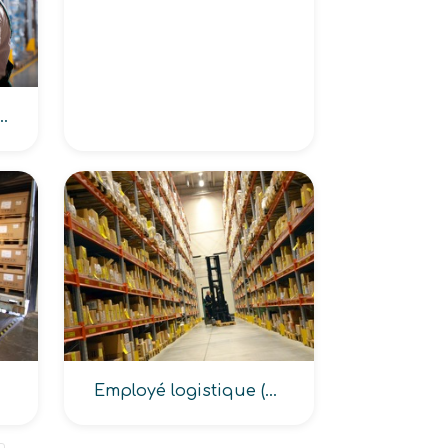
gasinier (cariste, d’archives)
Employé logistique (de réception, expédition de marchandises)