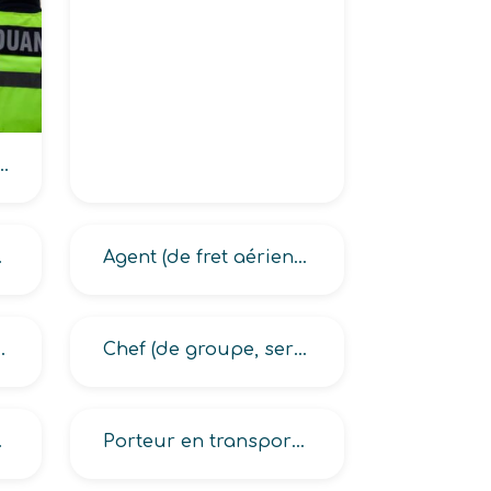
onnaire en douane
douane
Agent (de fret aérien, de transit, de transit aérien, de transit export, de transit import, de transit maritime)
ment maritime
Chef (de groupe, service affrètement)
me, routier)
Porteur en transport logistique