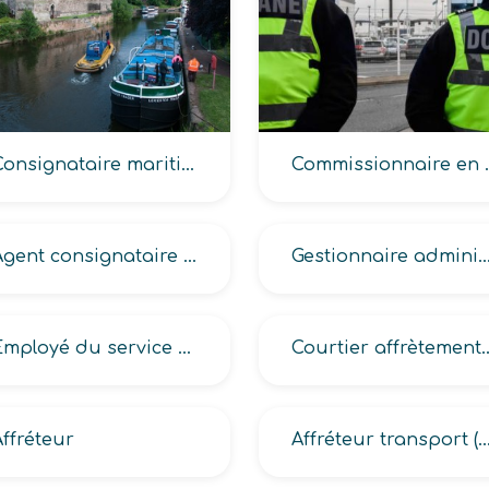
Consignataire maritime
Commissi
Agent consignataire de navire
Gestionnaire administratif 
Employé du service affrètement
Courtier affrète
Affréteur
Affréteur transport (aérien, fluvial, international, mariti