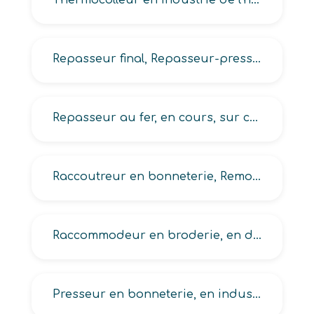
Thermocolleur en industrie de l’habillement
Repasseur final, Repasseur-presseur en industrie de l’habillement et de fabrications à base d’étoffes
Repasseur au fer, en cours, sur carroussel, sur mannequin en industrie de l’habillement
Raccoutreur en bonneterie, Remonteur de maille en bonneterie
Raccommodeur en broderie, en dentelle, en articles chaussants
Presseur en bonneterie, en industrie de l’habillement