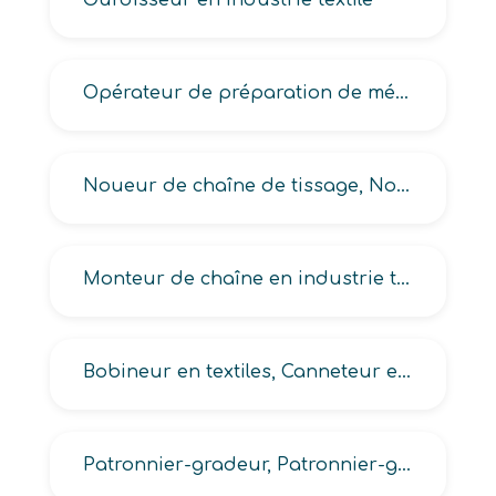
Ourdisseur en industrie textile
Opérateur de préparation de métier en industrie textile
Noueur de chaîne de tissage, Noueur textile
Monteur de chaîne en industrie textile, Monteur de métiers textiles, Monteur regarnisseur de métiers textiles
Bobineur en textiles, Canneteur en industrie textile, Encolleur textile, Extirpeur de fil, Gareur de métiers textiles
Patronnier-gradeur, Patronnier-gradeur en industrie de l’habillement et autres fabrications à base d’étoffes