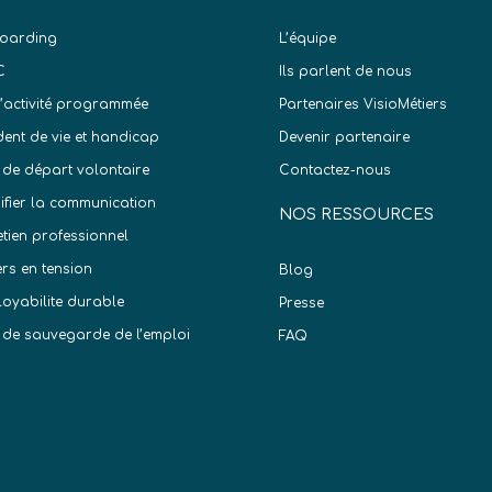
oarding
L’équipe
C
Ils parlent de nous
d’activité programmée
Partenaires VisioMétiers
dent de vie et handicap
Devenir partenaire
 de départ volontaire
Contactez-nous
difier la communication
NOS RESSOURCES
etien professionnel
ers en tension
Blog
oyabilite durable
Presse
 de sauvegarde de l’emploi
FAQ
)