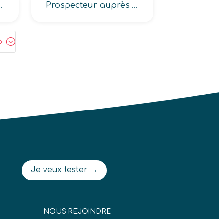
s auprès des entreprises, services auprès des entreprises)
Prospecteur auprès d’agences de voyages
5;
Je veux tester →
NOUS REJOINDRE