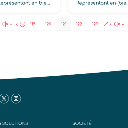
Représentant en biens (de consommation auprès des entreprises, d’équipement auprès des entreprises)
Représentant en (biens intermédiaires et matières première
#x34;
&#x3
119
120
121
122
123
 SOLUTIONS
SOCIÉTÉ