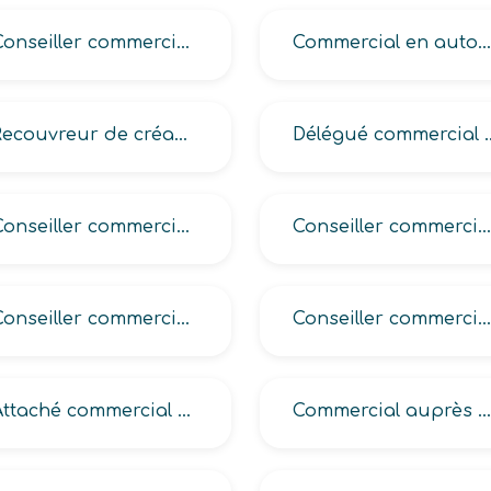
Conseiller commercial en (automobiles, véhicules industriels, véhicules ou bateaux, motocycles)
Commercial en automobiles
Recouvreur de créances
Délégué commercial au
Conseiller commercial en vérandas auprès des particuliers
Conseiller commercial en (salles de bains auprès des particuliers, stores auprès des particuliers)
Conseiller commercial en (aménagement de cuisines auprès des particuliers, cheminées auprès des particuliers, déménagement)
Conseiller commercial auprès des particuliers
Attaché commercial auprès des particuliers
Commercial auprès des particuliers