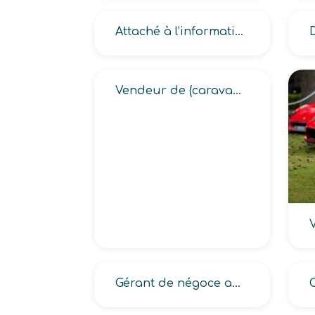
Attaché à l’information médicale
Vendeur de (caravanes, camping car, motocycles, véhicules neufs)
Gérant de négoce automobile