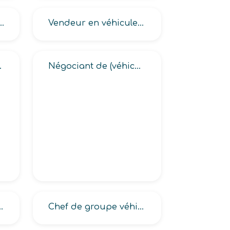
 véhicules (d’occasion, neufs)
Vendeur en véhicules (anciens, de collection, d’occasion, industriels)
e motocycles)
Négociant de (véhicules d’occasion, véhicules neufs)
al en automobiles
Chef de groupe véhicules (d’occasion, neufs)