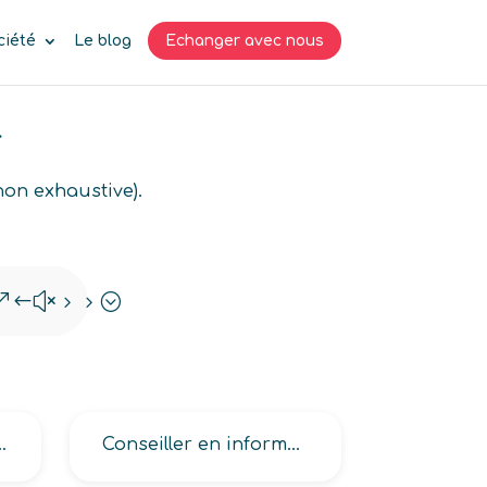
ciété
Le blog
Echanger avec nous
r
non exhaustive).
&#x55;
rmation médicale
Conseiller en information (médicale, pharmaceutique)