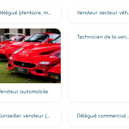
Délégué (dentaire, médicopharmaceutique, pharmaceutique, vétérinaire, médical, médical hospitalier)
Vendeur secteur
Technicien de la vente (automobile, d
Vendeur automobile
Conseiller vendeur (d’autocars, de bateaux de plaisance, de véhicules de loisirs, de véhicules poids lourds)
Délégué commerci