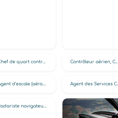
Chef de quart contrôleur aérien aérienne
Contrôleur aérien, Contrôleur aérien (de la circulation au sol, directe
Agent d’escale (aéroportuaire, commerciale aéroportuaire -AEC-)
Agent des Services C
Radariste navigateur aérien de l’armée