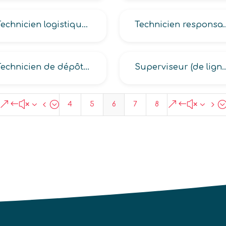
Technicien logistique responsable (stocks, logistique service expédition, réception, logistique transport)
Technicien respo
Technicien de dépôt garde-meubles
Superviseur (de ligne logistique, d’opé
&#x34;
&#x35
4
5
6
7
8