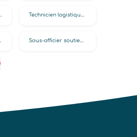
nsable magasinage
Technicien logistique (approvisionnements, avitaillement, entrepôt, humanitaire)
rations logistiques)
Sous-officier soutien pétrolier
;