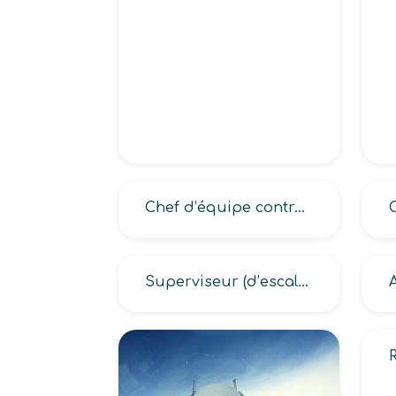
Chef d’équipe contrôleur aérien aérienne
Superviseur (d’escale aéroportuaire, passage aéroportuaire)