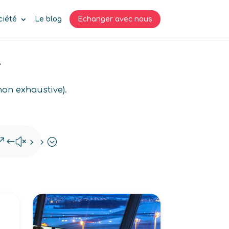
ciété
Le blog
Echanger avec nous
r
non exhaustive).
&#x55;