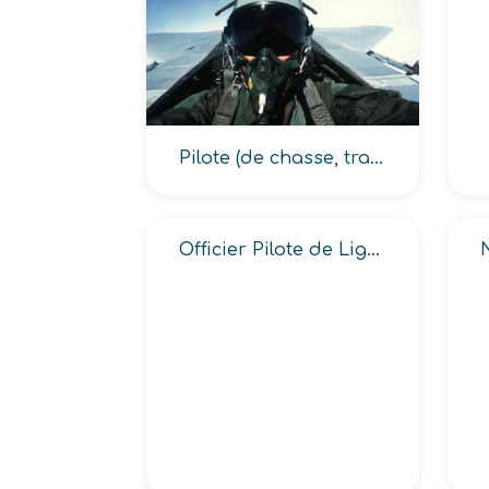
Pilote (de chasse, transport, hélicoptère de l’armée)
Officier Pilote de Ligne -OPL-