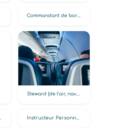
Commandant de bord (avion, hélicoptère)
Steward (de l’air, navigant aérien)
ercial -PNC-
Instructeur Personnel Navigant Commercial -PNC-