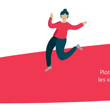
Pla
les 