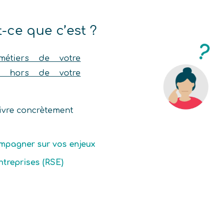
-ce que c’est ?
métiers de votre
rs hors de votre
 vivre concrètement
mpagner sur vos enjeux
ois et des
ntreprises (RSE)