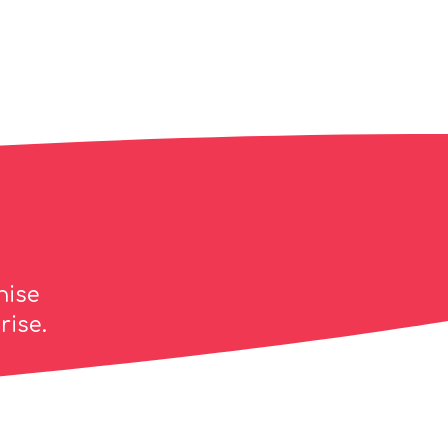
nise
rise.