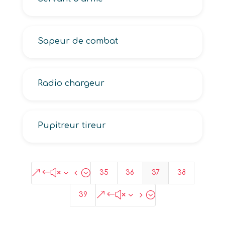
Sapeur de combat
Radio chargeur
Pupitreur tireur
&#x34;
35
36
37
38
&#x35;
39