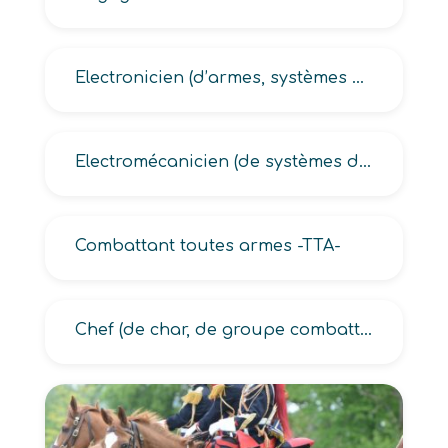
Electronicien (d’armes, systèmes d’armes)
Electromécanicien (de systèmes d’armes missiles, d’armes sous-marines)
Combattant toutes armes -TTA-
Chef (de char, de groupe combattant, de patrouille combattant, de pièce d’artillerie, d’engin blindé, d’équipe de combat)