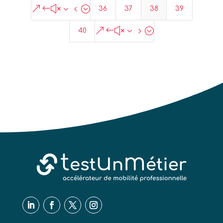
&#x34;
36
37
38
39
&#x35;
40