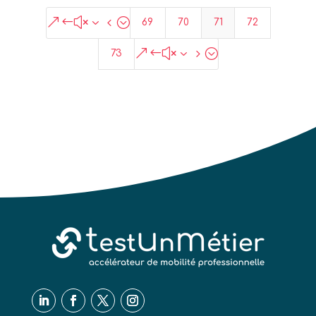
&#x34;
69
70
71
72
&#x35;
73