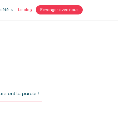
ciété
Le blog
Echanger avec nous
urs ont la parole !