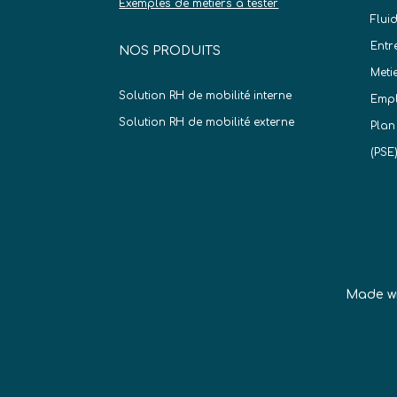
Exemples de métiers à tester
Flui
Entr
NOS PRODUITS
Meti
Solution RH de mobilité interne
Empl
Solution RH de mobilité externe
Plan
(PSE
Made w