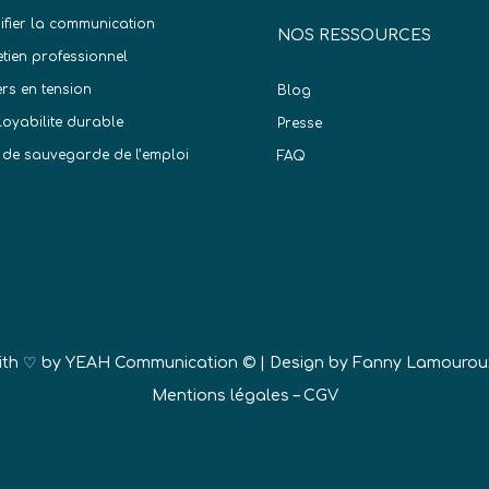
difier la communication
NOS RESSOURCES
etien professionnel
ers en tension
Blog
oyabilite durable
Presse
 de sauvegarde de l’emploi
FAQ
)
ith ♡ by
YEAH Communication ©
| Design by Fanny Lamourou
Mentions légales
–
CGV