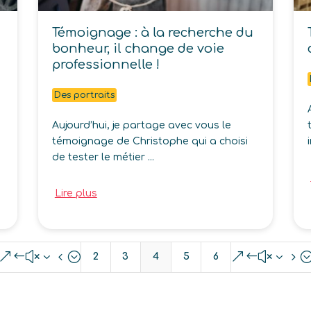
Témoignage : à la recherche du
bonheur, il change de voie
professionnelle !
Des portraits
Aujourd’hui, je partage avec vous le
témoignage de Christophe qui a choisi
de tester le métier ...
Lire plus
&#x34;
&#x35
2
3
4
5
6