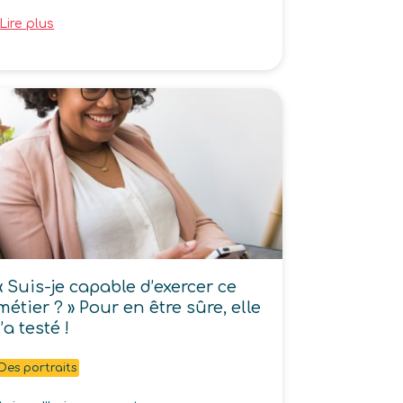
Lire plus
« Suis-je capable d’exercer ce
métier ? » Pour en être sûre, elle
l’a testé !
Des portraits