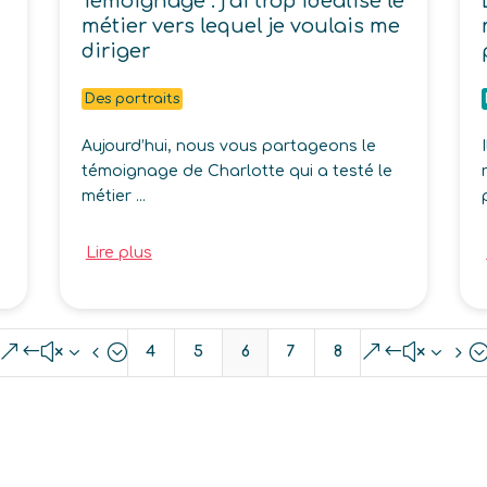
Témoignage : j’ai trop idéalisé le
métier vers lequel je voulais me
diriger
Des portraits
Aujourd’hui, nous vous partageons le
témoignage de Charlotte qui a testé le
métier ...
Lire plus
&#x34;
&#x35
4
5
6
7
8