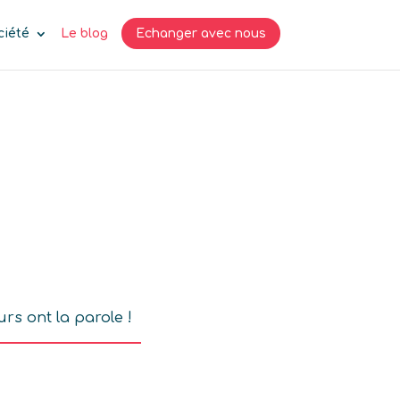
ciété
Le blog
Echanger avec nous
urs ont la parole !