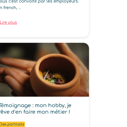
plus c'est convoité par les employeurs.
In french, ...
Lire plus
Témoignage : mon hobby, je
rêve d’en faire mon métier !
Des portraits