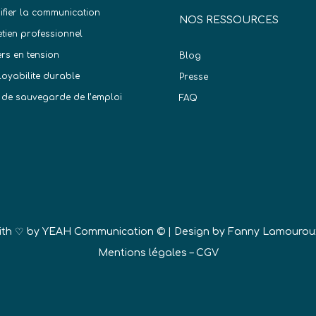
difier la communication
NOS RESSOURCES
etien professionnel
ers en tension
Blog
oyabilite durable
Presse
 de sauvegarde de l’emploi
FAQ
)
ith ♡ by
YEAH Communication ©
| Design by Fanny Lamourou
Mentions légales
–
CGV