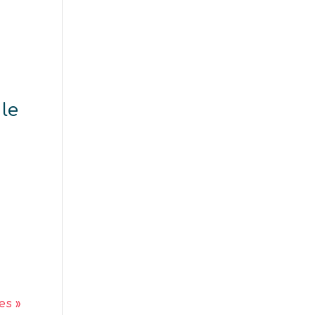
le
es »