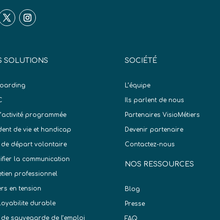
 SOLUTIONS
SOCIÉTÉ
oarding
L’équipe
C
Ils parlent de nous
d’activité programmée
Partenaires VisioMétiers
dent de vie et handicap
Devenir partenaire
 de départ volontaire
Contactez-nous
difier la communication
NOS RESSOURCES
etien professionnel
ers en tension
Blog
oyabilite durable
Presse
 de sauvegarde de l’emploi
FAQ