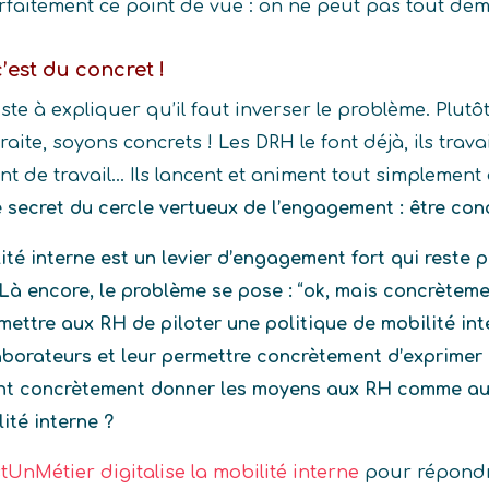
faitement ce point de vue : on ne peut pas tout de
’est du concret !
te à expliquer qu’il faut inverser le problème. Plutô
aite, soyons concrets ! Les DRH le font déjà, ils travai
t de travail… Ils lancent et animent tout simplement d
e secret du cercle vertueux de l’engagement : être conc
lité interne est un levier d’engagement fort qui reste pa
 Là encore, le problème se pose : “ok, mais concrètem
ettre aux RH de piloter une politique de mobilité in
laborateurs et leur permettre concrètement d’exprimer 
nt concrètement donner les moyens aux RH comme au
lité interne ?
tUnMétier digitalise la mobilité interne
pour répondr