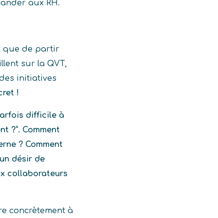
mander aux RH.
t que de partir
llent sur la QVT,
es initiatives
ret !
rfois difficile à
ent ?”. Comment
terne ? Comment
un désir de
x collaborateurs
e concrètement à