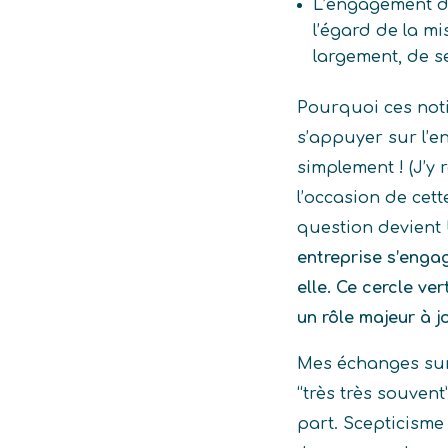
L’engagement de
l’égard de la m
largement, de s
Pourquoi ces noti
s’appuyer sur l’
simplement ! (J’y 
l’occasion de cett
question devient
entreprise s’enga
elle. Ce cercle ve
un rôle majeur à j
Mes échanges sur
“très très souven
part. Scepticisme