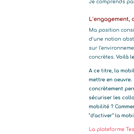
Je comprends par
L’engagement, c
Ma position consis
d’une notion abstr
sur l’environnemen
concrètes.
Voilà l
A ce titre, la mobi
mettre en oeuvre.
concrètement perm
sécuriser les col
mobilité ? Comme
“d’activer” la mobi
La plateforme Tes