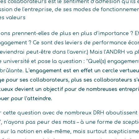
s collaborateurs est le sentiment d’adhésion qu’ils
ission de l’entreprise, de ses modes de fonctionnemen
es valeurs
ons prennent-elles de plus en plus d’importance ? 
engagement ? Ce sont des leviers de performance éco
reviendrai peut-être dans l’avenir.) Mais l’ANDRH va p
e université et pose la question : “Quel(s) engagement(
 brûlante.
L’engagement est en effet un cercle vertueu
ge pour ses collaborateurs, plus ses collaborateurs s
rtueux devient un objectif pour de nombreuses entrepri
ouer pour l’atteindre.
 cette question avec de nombreux DRH aboutissent t
t”, n’ayons pas peur des mots – à une forme de scept
 sur la notion en elle-même, mais surtout scepticisme