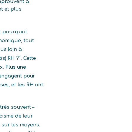
 éprouvent à
t et plus
Et pourquoi
nomique, tout
lus loin à
s) RH ?”. Cette
x. Plus une
’engagent pour
ses, et les RH ont
rès souvent –
icisme de leur
 sur les moyens.