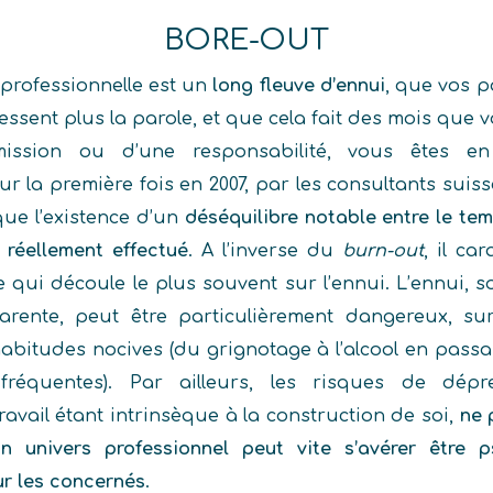
BORE-OUT
 professionnelle est un
long fleuve d’ennui
, que vos 
essent plus la parole, et que cela fait des mois que 
ission ou d’une responsabilité, vous êtes en
r la première fois en 2007, par les consultants suisse
que l’existence d’un
déséquilibre notable entre le tem
 réellement effectué
. A l’inverse du
burn-out
, il ca
 qui découle le plus souvent sur l’ennui. L’ennui, 
parente, peut être particulièrement dangereux, surt
abitudes nocives (du grignotage à l’alcool en passa
 fréquentes). Par ailleurs, les risques de dép
travail étant intrinsèque à la construction de soi,
ne 
 univers professionnel peut vite s’avérer être 
r les concernés
.