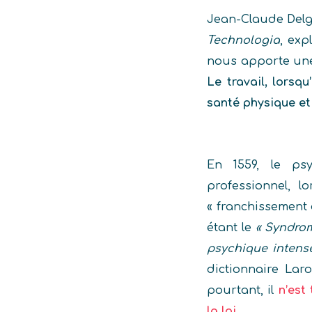
Jean-Claude Delg
Technologia
, exp
nous apporte une 
Le travail, lorsq
santé physique et
En 1559, le psy
professionnel, l
« franchissement d
étant le
« Syndrom
psychique intens
dictionnaire Laro
pourtant, il
n’est
la loi.