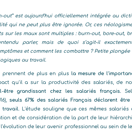
n-out” est aujourd’hui officiellement intégrée au dict
alité qui ne peut plus être ignorée. Or, ces néologism
s sur les maux sont multiples : burn-out, bore-out, 
ntendu parler, mais de quoi s’agit-il exactem
ymptômes et comment les combattre ? Petite plongée 
ogiques au travail.
es prennent de plus en plus
la mesure de l’importa
pact qu’il a sur la productivité des salariés, de 
l-être grandissant chez les salariés français
. Se
16),
seuls 67% des salariés Français déclarent être 
travail
. L’étude souligne que ces mêmes salariés c
ion et de considération de la part de leur hiérarch
’évolution de leur avenir professionnel au sein de le