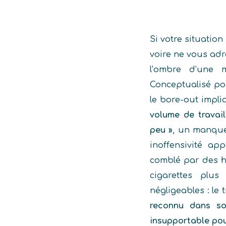
Si votre situation
voire ne vous adr
l’ombre d’une m
Conceptualisé pou
le bore-out impli
volume de travail
peu »
, un manque
inoffensivité ap
comblé par des h
cigarettes plus
négligeables : le 
reconnu dans son
insupportable pou