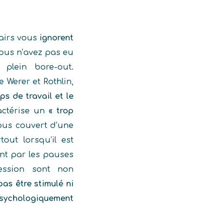
pairs vous
ignorent
vous n’avez pas eu
 plein bore-out.
 Werer et Rothlin,
ps de travail et le
ractérise un
« trop
sous couvert d’une
out lorsqu’il est
nt par les pauses
ression sont non
pas être stimulé ni
psychologiquement