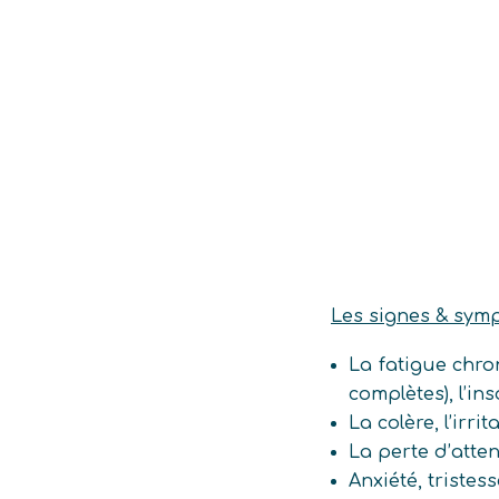
Les signes & symp
La fatigue chro
complètes), l’in
La colère, l’irrit
La perte d’atte
Anxiété, tristes