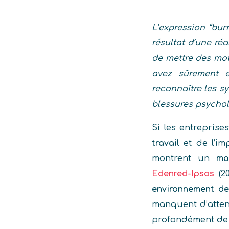
L’expression “bur
résultat d’une ré
de mettre des mot
avez sûrement e
reconnaître les s
blessures psychol
Si les entrepris
travail
et de l’im
montrent un
ma
Edenred-Ipsos
(20
environnement de 
manquent d’attent
profondément de l