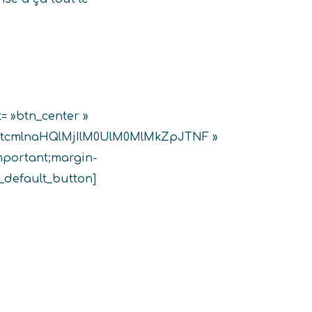
t= »btn_center »
tcmlnaHQlMjIlM0UlM0MlMkZpJTNF »
important;margin-
t_default_button]