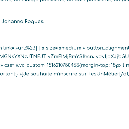
e Johanna Roques.
n link= »url:%23||| » size= »medium » button_alignmen
yMGNsYXNzJTNEJTIyZmElMjBmYS1hcnJvdy1jaXJjbGU
t » css= ».vc_custom_1516210750453{margin-top: 15px !
ortant;} »]Je souhaite m’inscrire sur TesUnMétier[/d