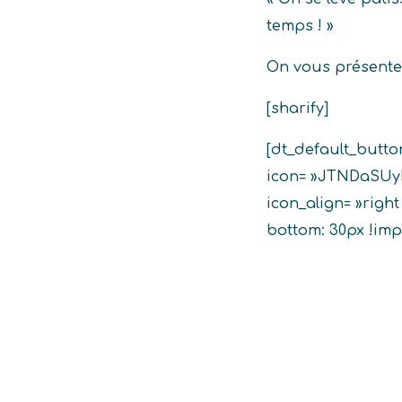
temps ! »
On vous présent
[sharify]
[dt_default_butto
icon= »JTNDaSU
icon_align= »righ
bottom: 30px !imp