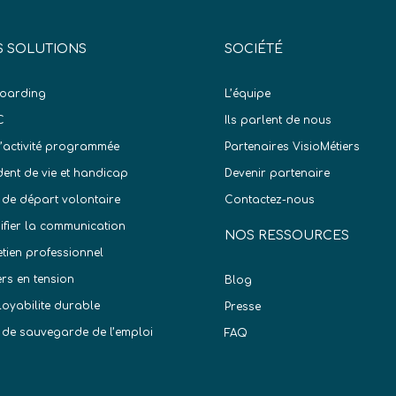
 SOLUTIONS
SOCIÉTÉ
oarding
L’équipe
C
Ils parlent de nous
d’activité programmée
Partenaires VisioMétiers
dent de vie et handicap
Devenir partenaire
 de départ volontaire
Contactez-nous
difier la communication
NOS RESSOURCES
etien professionnel
ers en tension
Blog
oyabilite durable
Presse
 de sauvegarde de l’emploi
FAQ
)