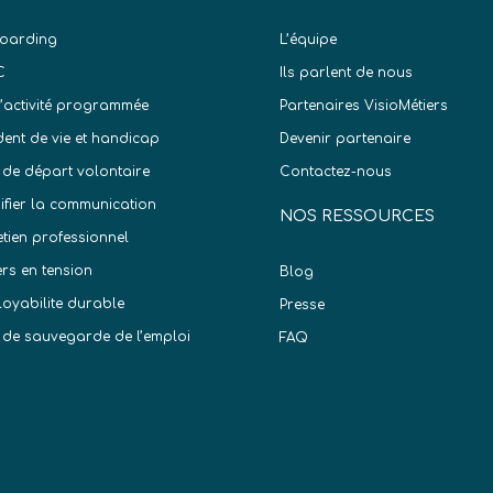
oarding
L’équipe
C
Ils parlent de nous
d’activité programmée
Partenaires VisioMétiers
dent de vie et handicap
Devenir partenaire
 de départ volontaire
Contactez-nous
difier la communication
NOS RESSOURCES
etien professionnel
ers en tension
Blog
oyabilite durable
Presse
 de sauvegarde de l’emploi
FAQ
)