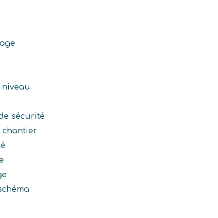
dage
e niveau
de sécurité
 chantier
té
e
ge
 schéma