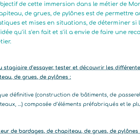
objectif de cette immersion dans le métier de Mo
apiteau, de grues, de pylônes est de permettre au
atiques et mises en situations, de déterminer si
l’idée qu’il s’en fait et s’il a envie de faire une
tier.
stagiaire d’essayer, tester et découvrir les différent
eau, de grues, de pylônes :
ue définitive (construction de bâtiments, de passerel
iteaux, …) composée d’éléments préfabriqués et le p
.
eur de bardages, de chapiteau, de grues, de pylônes 