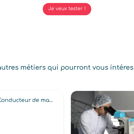
Je veux tester !
autres métiers qui pourront vous intéres
Conducteur de machines (à assembler en industrie graphique, à étiqueter, à pelliculer, à relier sans couture)