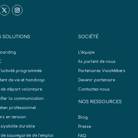
 SOLUTIONS
SOCIÉTÉ
oarding
L’équipe
C
Ils parlent de nous
d’activité programmée
Partenaires VisioMétiers
dent de vie et handicap
Devenir partenaire
 de départ volontaire
Contactez-nous
difier la communication
NOS RESSOURCES
etien professionnel
ers en tension
Blog
oyabilite durable
Presse
 de sauvegarde de l’emploi
FAQ