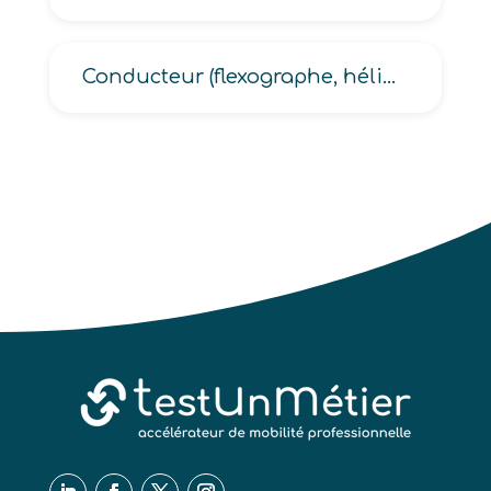
Conducteur (flexographe, héliogravure, offset, offset monocouleur, rotativiste, tireur-sérigraphe)