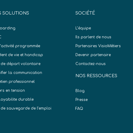
 SOLUTIONS
SOCIÉTÉ
oarding
L’équipe
C
Ils parlent de nous
d’activité programmée
Partenaires VisioMétiers
dent de vie et handicap
Devenir partenaire
 de départ volontaire
Contactez-nous
difier la communication
NOS RESSOURCES
etien professionnel
ers en tension
Blog
oyabilite durable
Presse
 de sauvegarde de l’emploi
FAQ
)