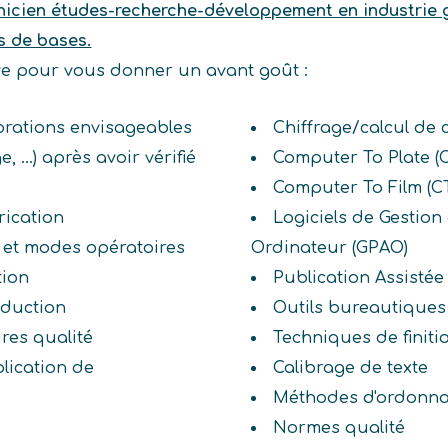
nicien études-recherche-développement en industrie 
s de bases.
ive pour vous donner un avant goût :
iorations envisageables
Chiffrage/calcul de 
...) après avoir vérifié
Computer To Plate (
Computer To Film (C
rication
Logiciels de Gestion
s et modes opératoires
Ordinateur (GPAO)
tion
Publication Assistée
oduction
Outils bureautiques
res qualité
Techniques de finit
plication de
Calibrage de texte
Méthodes d'ordonn
Normes qualité