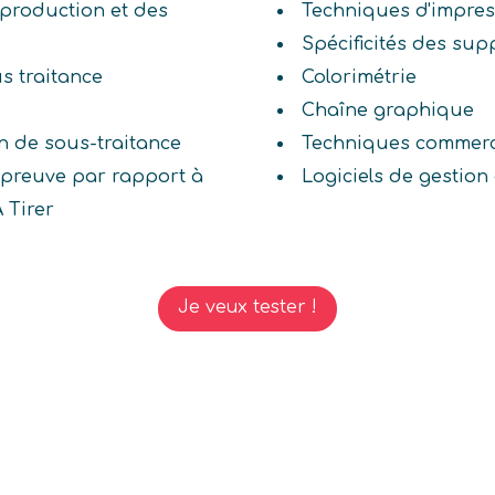
production et des
Techniques d'impres
Spécificités des sup
us traitance
Colorimétrie
Chaîne graphique
on de sous-traitance
Techniques commerc
'épreuve par rapport à
Logiciels de gestion
 Tirer
Je veux tester !