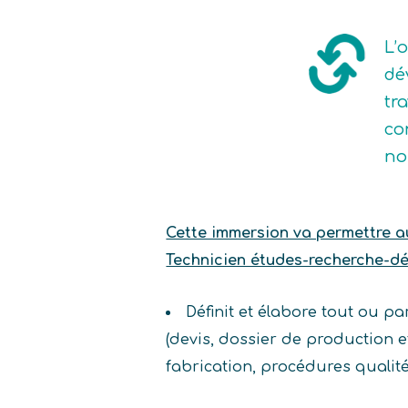
L’
dé
tr
co
no
Cette immersion va permettre au 
Technicien études-recherche-dé
Définit et élabore tout ou 
(devis, dossier de production 
fabrication, procédures qualit