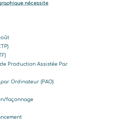
graphique nécessite
coût
CTP)
TF)
 de Production Assistée Par
 par Ordinateur (PAO)
ion/façonnage
ancement