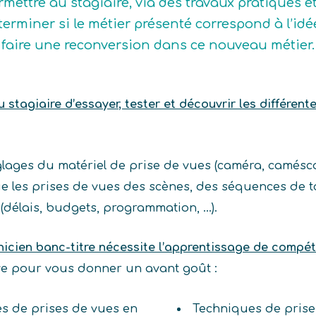
rmettre au stagiaire, via des travaux pratiques e
terminer si le métier présenté correspond à l’idée q
 faire une reconversion dans ce nouveau métier.
stagiaire d’essayer, tester et découvrir les différent
 réglages du matériel de prise de vues (caméra, camésc
ctue les prises de vues des scènes, des séquences de 
 (délais, budgets, programmation, …).
nicien banc-titre nécessite l’apprentissage de compé
ive pour vous donner un avant goût :
ues de prises de vues en
Techniques de prise