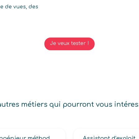
se de vues, des
Je veux tester !
autres métiers qui pourront vous intéres
Ingénieur méthodes qualité industrie
Assistant d’exploitation nettoyage de