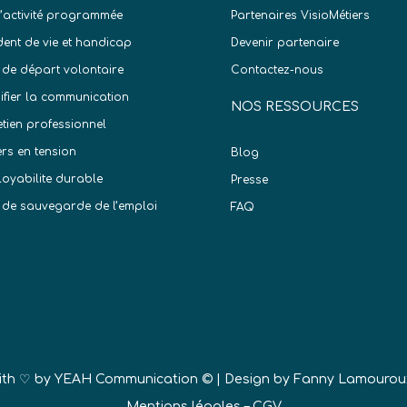
d’activité programmée
Partenaires VisioMétiers
dent de vie et handicap
Devenir partenaire
 de départ volontaire
Contactez-nous
difier la communication
NOS RESSOURCES
etien professionnel
ers en tension
Blog
oyabilite durable
Presse
 de sauvegarde de l’emploi
FAQ
)
ith ♡ by
YEAH Communication ©
| Design by Fanny Lamourou
Mentions légales
–
CGV