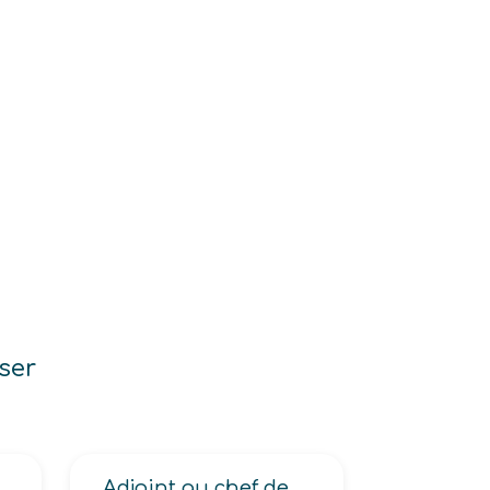
ser
 locaux
Adjoint au chef de rayon produits non alimentaires