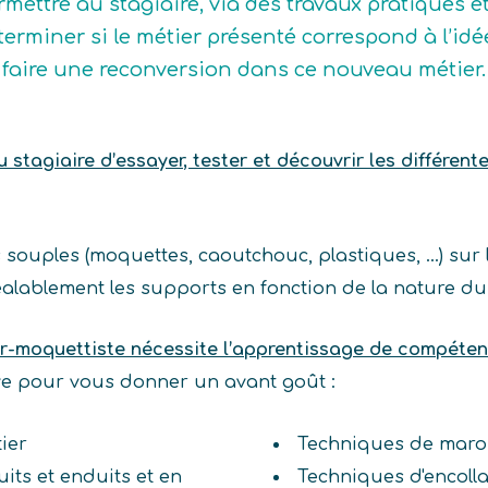
rmettre au stagiaire, via des travaux pratiques e
terminer si le métier présenté correspond à l’idée q
 faire une reconversion dans ce nouveau métier.
stagiaire d’essayer, tester et découvrir les différente
 souples (moquettes, caoutchouc, plastiques, …) sur l
réalablement les supports en fonction de la nature d
er-moquettiste nécessite l’apprentissage de compéte
ive pour vous donner un avant goût :
ier
Techniques de maro
uits et enduits et en
Techniques d'encoll