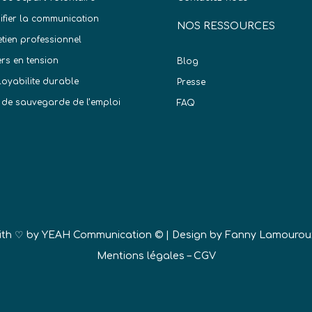
difier la communication
NOS RESSOURCES
etien professionnel
ers en tension
Blog
oyabilite durable
Presse
 de sauvegarde de l’emploi
FAQ
)
ith ♡ by
YEAH Communication ©
| Design by Fanny Lamourou
Mentions légales
–
CGV