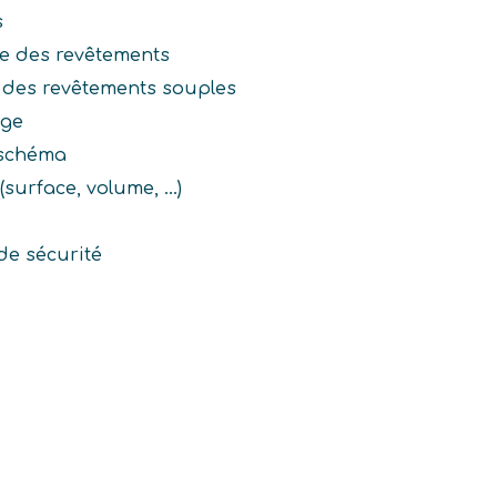
s
e des revêtements
 des revêtements souples
age
 schéma
surface, volume, ...)
de sécurité