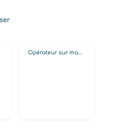
ser
 télé opéré
Opérateur sur machine à bobiner en électricité