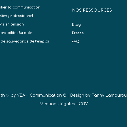
difier la communication
NOS RESSOURCES
etien professionnel
ers en tension
Blog
oyabilite durable
Presse
 de sauvegarde de l’emploi
FAQ
)
ith ♡ by
YEAH Communication ©
| Design by Fanny Lamourou
Mentions légales
–
CGV