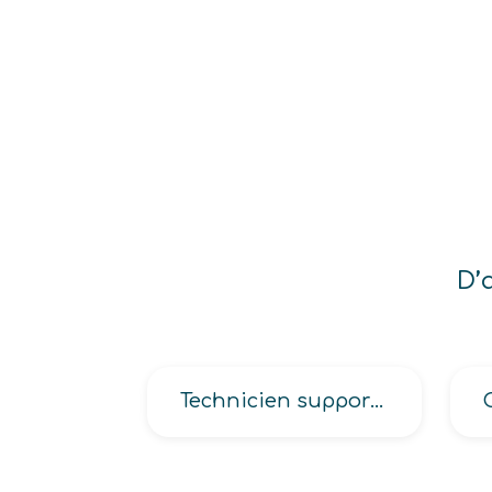
D’
Technicien support client en électronique