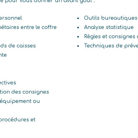
ive pour vous donner un avant goût :
ersonnel
Outils bureautiques
étaires entre le coffre
Analyse statistique
Règles et consignes 
nds de caisses
Techniques de préven
nte
ectives
ation des consignes
n équipement ou
procédures et