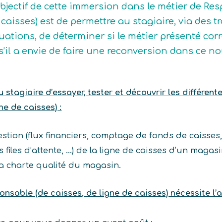
objectif de cette immersion dans le métier de Res
 caisses) est de permettre au stagiaire, via des 
tuations, de déterminer si le métier présenté corre
 s’il a envie de faire une reconversion dans ce n
stagiaire d’essayer, tester et découvrir les différent
e de caisses) :
stion (flux financiers, comptage de fonds de caisses,
s files d’attente, …) de la ligne de caisses d’un magasi
la charte qualité du magasin.
onsable (de caisses, de ligne de caisses) nécessite 