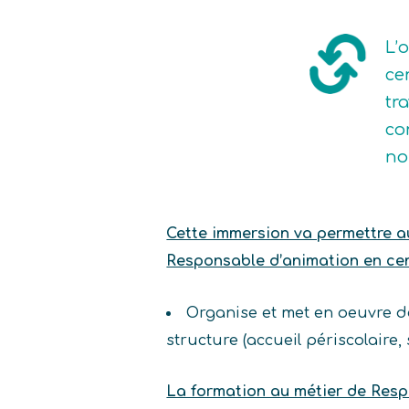
L’
ce
tr
co
no
Cette immersion va permettre au 
Responsable d’animation en centr
Organise et met en oeuvre des
structure (accueil périscolaire, 
La formation au métier de Respo