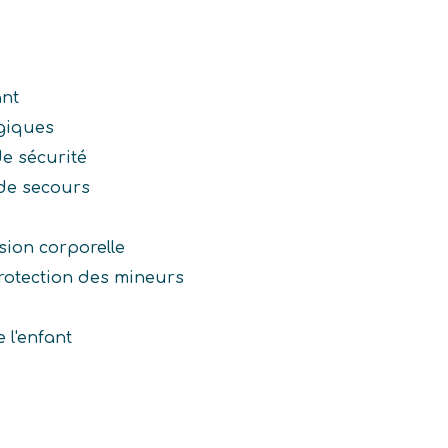
ant
giques
de sécurité
 de secours
sion corporelle
 protection des mineurs
 l'enfant