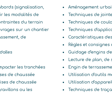
abords (signalisation,
Aménagement urbai
lir les modalités de
Techniques de joint
ontraintes du terrain
Techniques de coul
uvrages sur un chantier
Techniques d'applic
rassement, de
Caractéristiques de
Règles et consignes 
dalles
Guidage d'engins de
e
Lecture de plan, de
mpacter les tranchées
Engin de terrassem
ises de chaussée
Utilisation d'outils
sises de chaussée
Utilisation d'appar
ravillons ou les
Techniques de traç