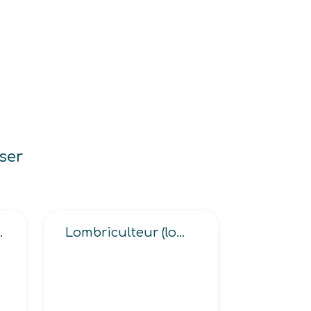
ser
papier ou carton
Lombriculteur (lombrics)