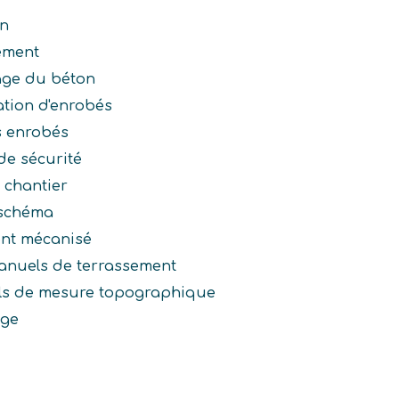
n
ement
age du béton
ation d'enrobés
s enrobés
de sécurité
 chantier
 schéma
ent mécanisé
 manuels de terrassement
eils de mesure topographique
age