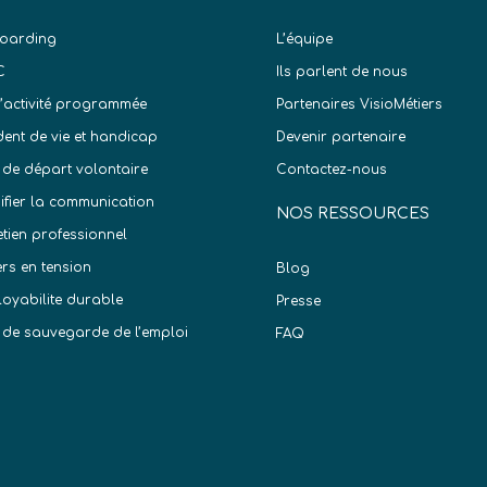
oarding
L’équipe
C
Ils parlent de nous
d’activité programmée
Partenaires VisioMétiers
dent de vie et handicap
Devenir partenaire
 de départ volontaire
Contactez-nous
difier la communication
NOS RESSOURCES
etien professionnel
ers en tension
Blog
oyabilite durable
Presse
 de sauvegarde de l’emploi
FAQ
)