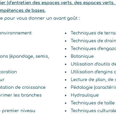
er (d’entretien des espaces verts, des espaces verts,
ompétences de bases.
ive pour vous donner un avant goût :
n environnement
Techniques de terr
Techniques de drai
Techniques d'enga
tions (épandage, semis,
Botanique
Utilisation d'outils de
coration
Utilisation d'engins
eur
Lecture de plan, de
entation de croissance
Pédologie (caractérist
primer les branches
Hydraulique
Techniques de taille
 premier niveau
Techniques cultural