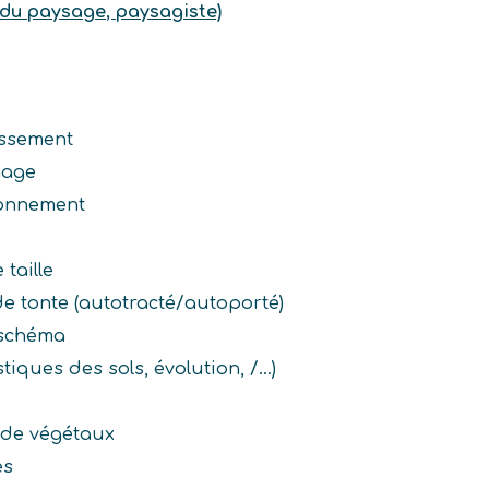
 du paysage, paysagiste)
assement
nage
zonnement
 taille
 de tonte (autotracté/autoporté)
 schéma
iques des sols, évolution, /...)
 de végétaux
es