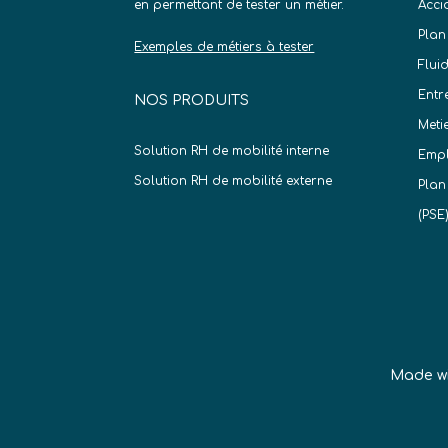
en permettant de tester un métier.
Acci
Plan
Exemples de métiers à tester
Flui
Entr
NOS PRODUITS
Meti
Solution RH de mobilité interne
Empl
Solution RH de mobilité externe
Plan
(PSE
Made w