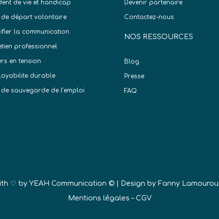
dent de vie et handicap
Devenir partenaire
 de départ volontaire
Contactez-nous
difier la communication
NOS RESSOURCES
etien professionnel
ers en tension
Blog
oyabilite durable
Presse
 de sauvegarde de l’emploi
FAQ
)
ith ♡ by
YEAH Communication ©
| Design by Fanny Lamourou
Mentions légales
–
CGV