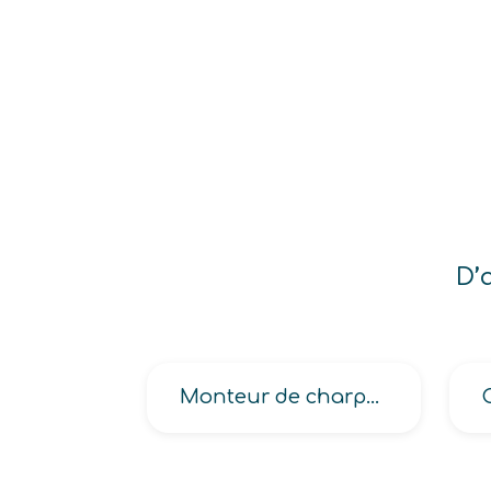
D’
Monteur de charpentes en bois, de fermettes, de jouets en bois, de meubles, de palettes