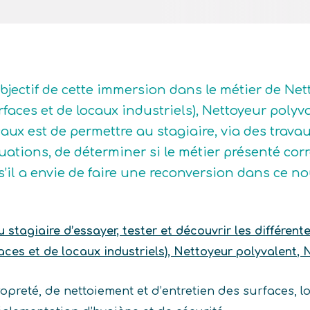
objectif de cette immersion dans le métier de Net
rfaces et de locaux industriels), Nettoyeur polyv
caux est de permettre au stagiaire, via des trava
tuations, de déterminer si le métier présenté corre
 s’il a envie de faire une reconversion dans ce n
stagiaire d’essayer, tester et découvrir les différent
aces et de locaux industriels), Nettoyeur polyvalent, 
opreté, de nettoiement et d’entretien des surfaces, 