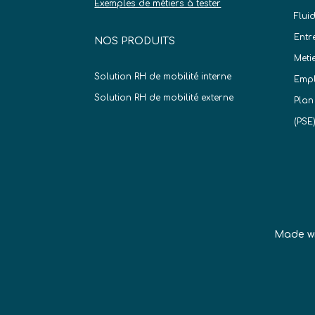
Exemples de métiers à tester
Flui
Entr
NOS PRODUITS
Meti
Solution RH de mobilité interne
Empl
Solution RH de mobilité externe
Plan
(PSE
Made w