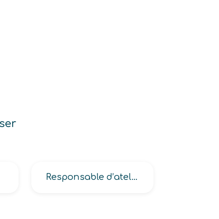
ser
Responsable d’atelier en chimie-pharmacie, en énergie-pétrochimie, en industrie du plastique-caoutchouc