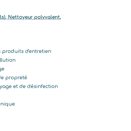
s), Nettoyeur polyvalent,
 produits d'entretien
lution
ge
de propreté
yage et de désinfection
hnique