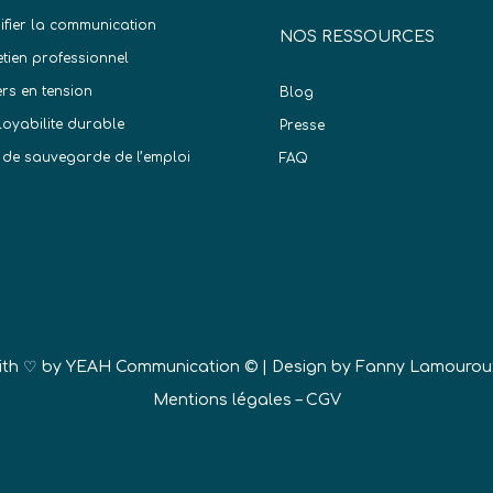
difier la communication
NOS RESSOURCES
etien professionnel
ers en tension
Blog
oyabilite durable
Presse
 de sauvegarde de l’emploi
FAQ
)
ith ♡ by
YEAH Communication ©
| Design by Fanny Lamourou
Mentions légales
–
CGV