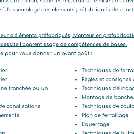
sse de béton, selon les impératifs de mise en oeuvre 
de à l’assemblage des éléments préfabriqués de cons
eur d’éléments préfabriqués, Monteur en préfabricati
nécessite l’apprentissage de compétences de bases.
ive pour vous donner un avant goût :
ier
Techniques de ferrai
ier
Règles et consignes 
 une tranchée ou un
Techniques d'élinga
Montage de banche
de canalisations,
Techniques de coul
chements
Plan de ferraillage
Equerrage
on
Techniques de but