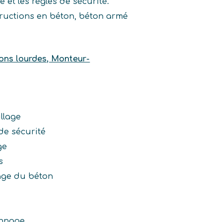
et les règles de sécurité.
tructions en béton, béton armé
ons lourdes, Monteur-
llage
de sécurité
ge
s
age du béton
onnage