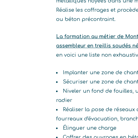
métalliques noyées dans une ma
Réalise les coffrages et procè
ou béton précontraint.
La formation au métier de Mont
assembleur en treillis soudés 
en voici une liste non exhaust
Implanter une zone de chant
Sécuriser une zone de chant
Niveler un fond de fouilles,
radier
Réaliser la pose de réseaux 
fourreaux d'évacuation, bran
Élinguer une charge
Coffrer des ouvrages en bét