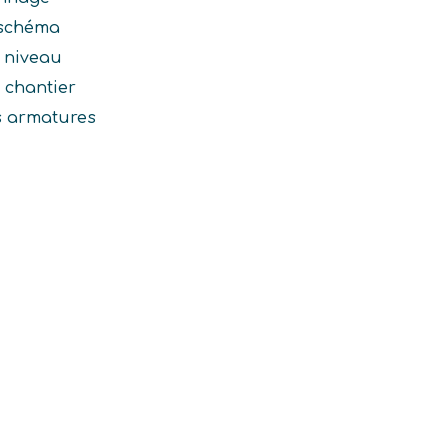
 schéma
e niveau
 chantier
s armatures