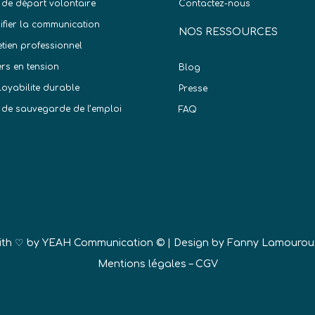
 de départ volontaire
Contactez-nous
difier la communication
NOS RESSOURCES
etien professionnel
ers en tension
Blog
oyabilite durable
Presse
 de sauvegarde de l’emploi
FAQ
)
ith ♡ by
YEAH Communication ©
| Design by Fanny Lamourou
Mentions légales
–
CGV