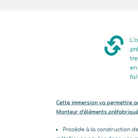
L’
pr
tr
en
fa
Cette immersion va permettre au 
Monteur d’éléments préfabriqués
Procède à la construction d