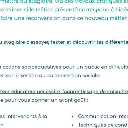
rmettre au stagiaire, via des travaux pratiques e
terminer si le métier présenté correspond à l’idée q
 faire une reconversion dans ce nouveau métier.
stagiaire d’essayer, tester et découvrir les différent
 actions socioéducatives pour un public en difficult
er son insertion ou sa réinsertion sociale.
teur éducateur nécessite l’apprentissage de compét
ive pour vous donner un avant goût :
es intervenants à la
Communication inte
un
Techniques de cond