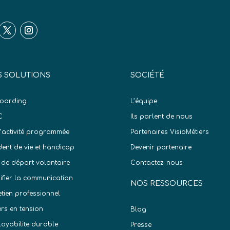
 SOLUTIONS
SOCIÉTÉ
oarding
L’équipe
C
Ils parlent de nous
d’activité programmée
Partenaires VisioMétiers
dent de vie et handicap
Devenir partenaire
 de départ volontaire
Contactez-nous
difier la communication
NOS RESSOURCES
etien professionnel
ers en tension
Blog
oyabilite durable
Presse