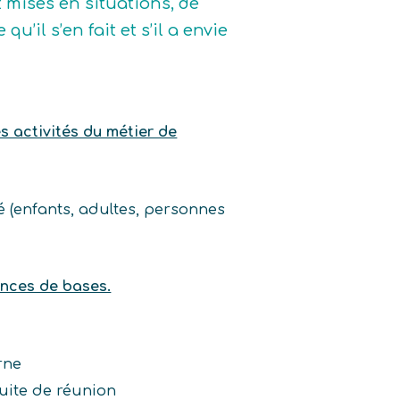
t mises en situations, de
u’il s’en fait et s’il a envie
es activités du métier de
é (enfants, adultes, personnes
ences de bases.
rne
uite de réunion