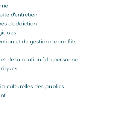
rne
ite d'entretien
nes d'addiction
giques
tion et de gestion de conflits
et de la relation à la personne
triques
io-culturelles des publics
ant