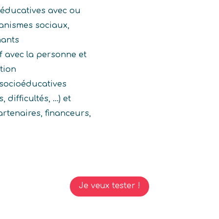
oéducatives avec ou
anismes sociaux,
nants
if avec la personne et
tion
s socioéducatives
 difficultés, ...) et
artenaires, financeurs,
Je veux tester !