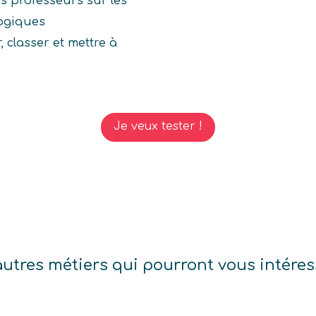
s professeurs sur les
ogiques
r, classer et mettre à
Je veux tester !
autres métiers qui pourront vous intéres