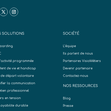
 SOLUTIONS
SOCIÉTÉ
oarding
L’équipe
C
Ils parlent de nous
d’activité programmée
Partenaires VisioMétiers
dent de vie et handicap
Devenir partenaire
 de départ volontaire
Contactez-nous
difier la communication
NOS RESSOURCES
etien professionnel
ers en tension
Blog
oyabilite durable
Presse