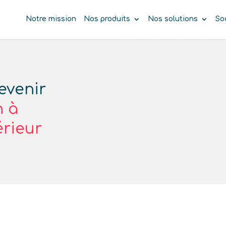
Notre mission
Nos produits
Nos solutions
So
evenir
n à
érieur