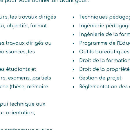
ive pour vous donner un avant goût :
urs, les travaux dirigés
Techniques pédago
u, objectifs, format
Ingénierie pédagog
)
Ingénierie de la for
les travaux dirigés ou
Programme de l'Educ
naissances, les
Outils bureautiques
Droit de la formatio
es étudiants et
Droit de la propriété 
irs, examens, partiels
Gestion de projet
rche (thèse, mémoire
Réglementation des d
ppui technique aux
ur orientation,