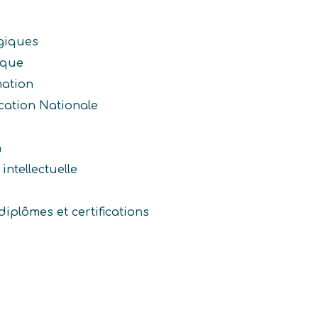
giques
ique
mation
ation Nationale
n
intellectuelle
iplômes et certifications