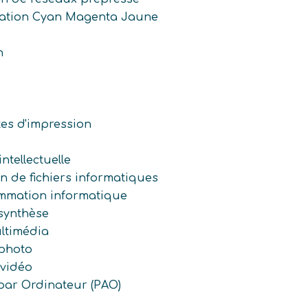
ration Cyan Magenta Jaune
n
tes d'impression
intellectuelle
n de fichiers informatiques
mmation informatique
 synthèse
ultimédia
 photo
 vidéo
 par Ordinateur (PAO)