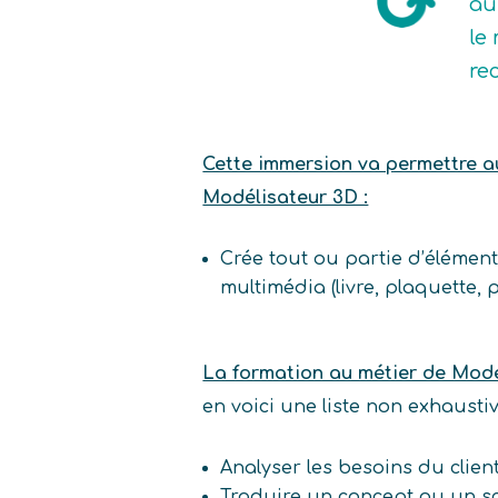
au
le 
re
Cette immersion va permettre au 
Modélisateur 3D :
Crée tout ou partie d’élémen
multimédia (livre, plaquette, 
La formation au métier de Modé
en voici une liste non exhaust
Analyser les besoins du clien
Traduire un concept ou un sc