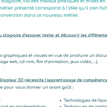
 stagiaire, via des travaux pratiques et mises en
métier présenté correspond à l’idée qu’il s’en fait
conversion dans ce nouveau métier.
stagiaire d’essayer, tester et découvrir les différent
ts graphiques et visuels en vue de produire un doc
page web, cd-rom, film d’animation, jeux vidéo, …).
lisateur 3D nécessite l’apprentissage de compétenc
ive pour vous donner un avant goût :
t
Technologies de l'acc
ript en représentation
Techniques de gesti