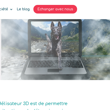
ciété
Le blog
Echanger avec nous
délisateur 3D est de permettre