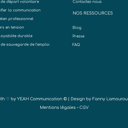
 de départ volontaire
Contactez-nous
difier la communication
NOS RESSOURCES
etien professionnel
ers en tension
Blog
oyabilite durable
Presse
 de sauvegarde de l’emploi
FAQ
)
ith ♡ by
YEAH Communication ©
| Design by Fanny Lamourou
Mentions légales
–
CGV