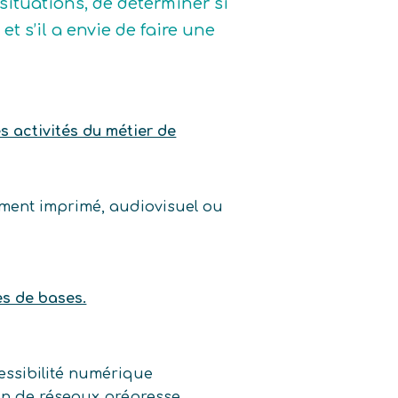
 situations, de déterminer si
 et s’il a envie de faire une
es activités du métier de
ument imprimé, audiovisuel ou
es de bases.
essibilité numérique
on de réseaux prépresse