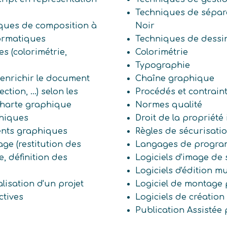
Techniques de sépa
iques de composition à
Noir
formatiques
Techniques de dessi
s (colorimétrie,
Colorimétrie
Typographie
 enrichir le document
Chaîne graphique
ction, ...) selon les
Procédés et contrain
charte graphique
Normes qualité
phiques
Droit de la propriété 
ments graphiques
Règles de sécurisatio
ge (restitution des
Langages de progra
 définition des
Logiciels d'image de
Logiciels d'édition m
lisation d'un projet
Logiciel de montage
ctives
Logiciels de création
Publication Assistée