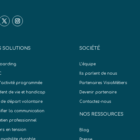
 SOLUTIONS
SOCIÉTÉ
oarding
L’équipe
C
Ils parlent de nous
d’activité programmée
Partenaires VisioMétiers
dent de vie et handicap
Devenir partenaire
 de départ volontaire
Contactez-nous
difier la communication
NOS RESSOURCES
etien professionnel
ers en tension
Blog
oyabilite durable
Presse