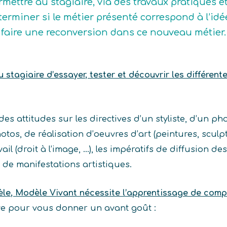
rmettre au stagiaire, via des travaux pratiques e
terminer si le métier présenté correspond à l’idée q
 faire une reconversion dans ce nouveau métier.
stagiaire d’essayer, tester et découvrir les différent
es attitudes sur les directives d’un styliste, d’un ph
tos, de réalisation d’oeuvres d’art (peintures, sculptu
l (droit à l’image, …), les impératifs de diffusion des 
de manifestations artistiques.
le, Modèle Vivant nécessite l’apprentissage de com
ive pour vous donner un avant goût :