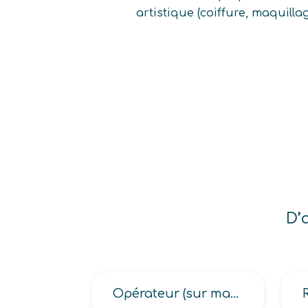
artistique (coiffure, maquilla
D’
Opérateur (sur machine de formage des matières plastiques et des caoutchoucs, sur machine de mise en forme du caoutchouc)