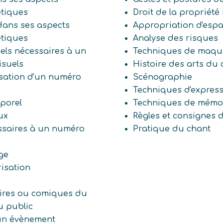
étiques
Droit de la propriété 
dans ses aspects
Appropriation d'esp
étiques
Analyse des risques
iels nécessaires à un
Techniques de maqui
isuels
Histoire des arts du 
lisation d'un numéro
Scénographie
Techniques d'express
porel
Techniques de mémor
ux
Règles et consignes d
essaires à un numéro
Pratique du chant
age
risation
laires ou comiques du
u public
'un évènement