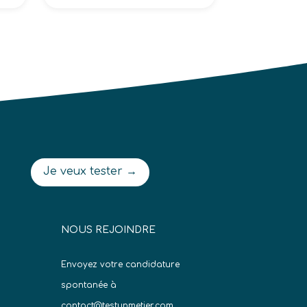
Je veux tester →
NOUS REJOINDRE
Envoyez votre candidature
spontanée à
contact@testunmetier.com