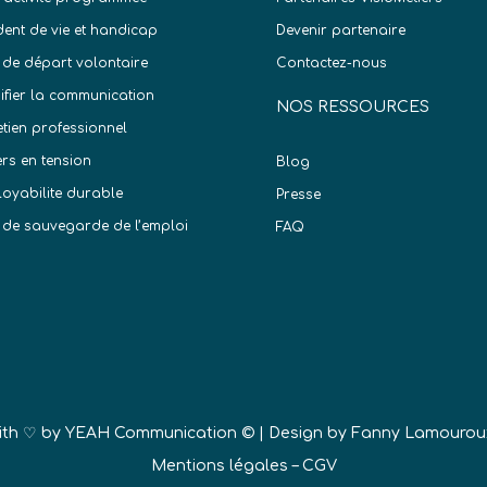
dent de vie et handicap
Devenir partenaire
 de départ volontaire
Contactez-nous
difier la communication
NOS RESSOURCES
etien professionnel
ers en tension
Blog
oyabilite durable
Presse
 de sauvegarde de l’emploi
FAQ
)
ith ♡ by
YEAH Communication ©
| Design by Fanny Lamourou
Mentions légales
–
CGV