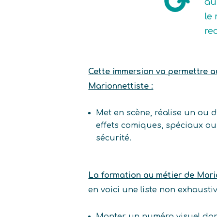
au
le 
re
Cette immersion va permettre au 
Marionnettiste :
Met en scène, réalise un ou d
effets comiques, spéciaux ou
sécurité.
La formation au métier de Mari
en voici une liste non exhaust
Monter un numéro visuel dan