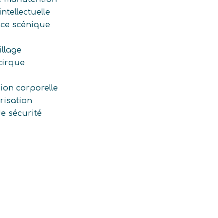
intellectuelle
ace scénique
llage
cirque
ion corporelle
isation
e sécurité