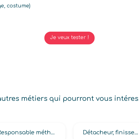
ge, costume)
Je veux tester !
autres métiers qui pourront vous intéres
Responsable méthodes outillages en industrie, méthodes-industrialisation, procédés en méthodes-industrialisation
Détacheur, finisseur, opérateur de finition en industrie des matériaux souples