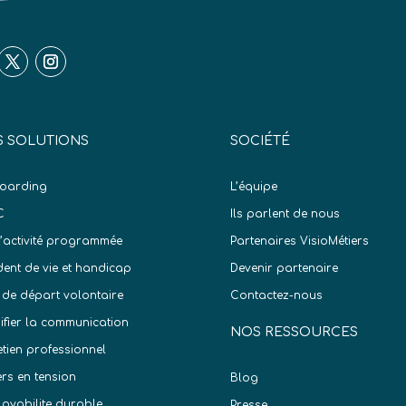
 SOLUTIONS
SOCIÉTÉ
oarding
L’équipe
C
Ils parlent de nous
d’activité programmée
Partenaires VisioMétiers
dent de vie et handicap
Devenir partenaire
 de départ volontaire
Contactez-nous
difier la communication
NOS RESSOURCES
etien professionnel
ers en tension
Blog
oyabilite durable
Presse