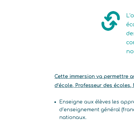
L’
éc
de
co
no
Cette immersion va permettre au 
d’école, Professeur des écoles, 
Enseigne aux élèves les appre
d’enseignement général (fran
nationaux.