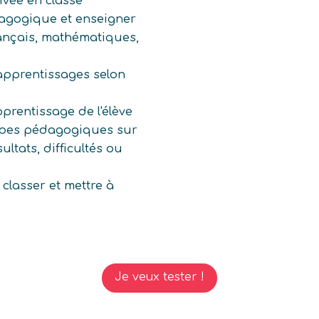
rivée en classe
agogique et enseigner
ançais, mathématiques,
apprentissages selon
prentissage de l'élève
quipes pédagogiques sur
ultats, difficultés ou
, classer et mettre à
Je veux tester !