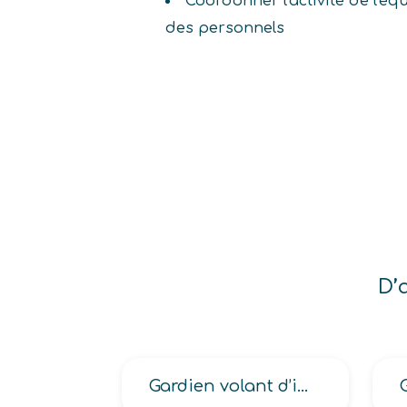
Coordonner l'activité de l'é
des personnels
D’
Gardien volant d’immeuble