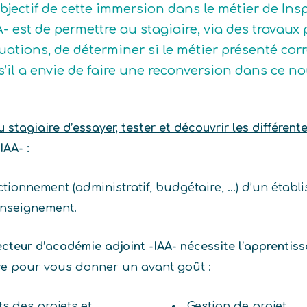
objectif de cette immersion dans le métier de Ins
A- est de permettre au stagiaire, via des travaux
tuations, de déterminer si le métier présenté corre
 s’il a envie de faire une reconversion dans ce n
stagiaire d’essayer, tester et découvrir les différent
IAA- :
ctionnement (administratif, budgétaire, …) d’un étab
enseignement.
ecteur d’académie adjoint -IAA- nécessite l’apprenti
ive pour vous donner un avant goût :
s des projets et
Gestion de projet