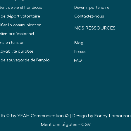
dent de vie et handicap
Devenir partenaire
 de départ volontaire
Contactez-nous
difier la communication
NOS RESSOURCES
etien professionnel
ers en tension
Blog
oyabilite durable
Presse
 de sauvegarde de l’emploi
FAQ
)
ith ♡ by
YEAH Communication ©
| Design by Fanny Lamourou
Mentions légales
–
CGV