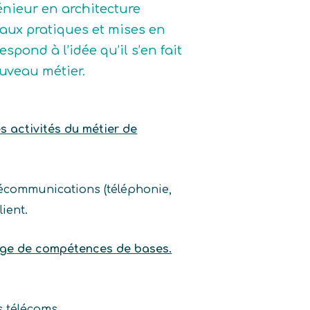
énieur en architecture
vaux pratiques et mises en
spond à l’idée qu’il s’en fait
ouveau métier.
es activités du métier de
élécommunications (téléphonie,
ient.
sage de compétences de bases.
s télécoms