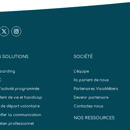
 SOLUTIONS
SOCIÉTÉ
oarding
L’équipe
C
Ils parlent de nous
d’activité programmée
Partenaires VisioMétiers
dent de vie et handicap
Devenir partenaire
 de départ volontaire
Contactez-nous
difier la communication
NOS RESSOURCES
etien professionnel