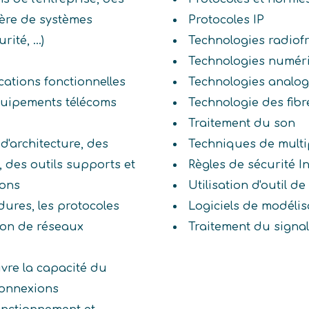
tière de systèmes
Protocoles IP
ité, ...)
Technologies radiof
Technologies numér
ications fonctionnelles
Technologies analo
équipements télécoms
Technologie des fib
Traitement du son
'architecture, des
Techniques de multi
 des outils supports et
Règles de sécurité I
ions
Utilisation d'outil d
édures, les protocoles
Logiciels de modélis
tion de réseaux
Traitement du signal
ivre la capacité du
connexions