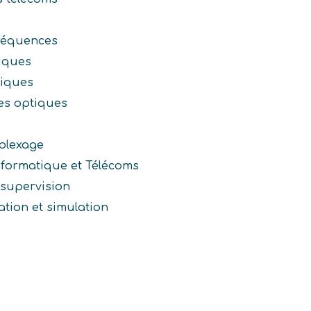
réquences
iques
giques
res optiques
plexage
nformatique et Télécoms
e supervision
ation et simulation