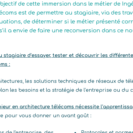
objectif de cette immersion dans le métier de Ing
lécoms est de permettre au stagiaire, via des tra
tuations, de déterminer si le métier présenté corre
 s’il a envie de faire une reconversion dans ce n
stagiaire d’essayer, tester et découvrir les différent
oms :
hitectures, les solutions techniques de réseaux de t
lon les besoins et la stratégie de l’entreprise ou du cl
nieur en architecture télécoms nécessite l’apprentis
ive pour vous donner un avant goût :
ns de l'entreprise, des
Protocoles et norme