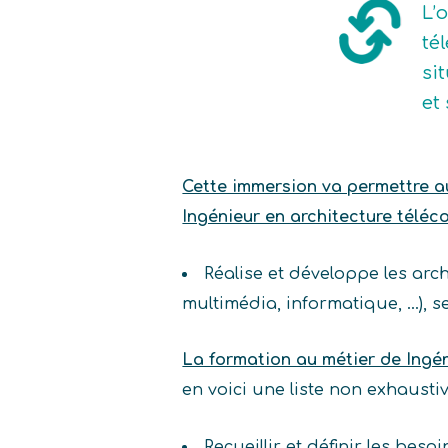
L’
té
si
et
Cette immersion va permettre au 
Ingénieur en architecture téléc
Réalise et développe les arc
multimédia, informatique, …), se
La formation au métier de Ingé
en voici une liste non exhaust
Recueillir et définir les besoi