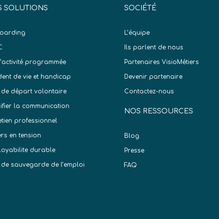
 SOLUTIONS
SOCIÉTÉ
oarding
L’équipe
C
Ils parlent de nous
d’activité programmée
Partenaires VisioMétiers
dent de vie et handicap
Devenir partenaire
 de départ volontaire
Contactez-nous
difier la communication
NOS RESSOURCES
etien professionnel
ers en tension
Blog
oyabilite durable
Presse
 de sauvegarde de l’emploi
FAQ
)