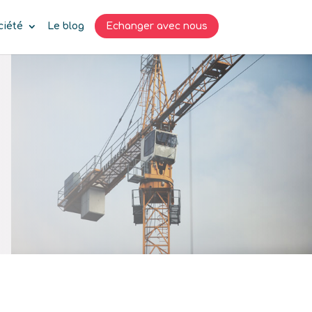
ciété
Le blog
Echanger avec nous