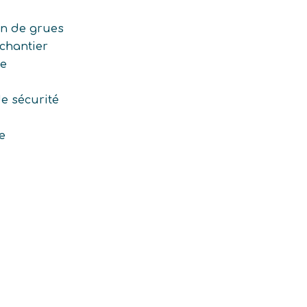
en de grues
chantier
ge
e sécurité
e