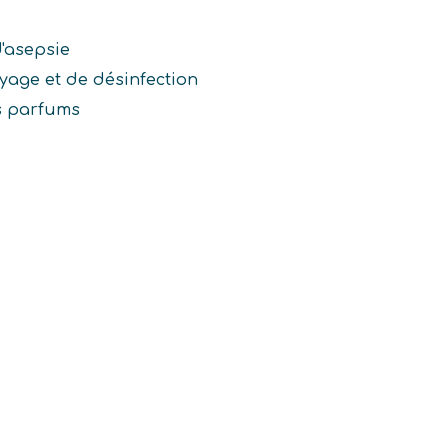
d'asepsie
yage et de désinfection
s parfums