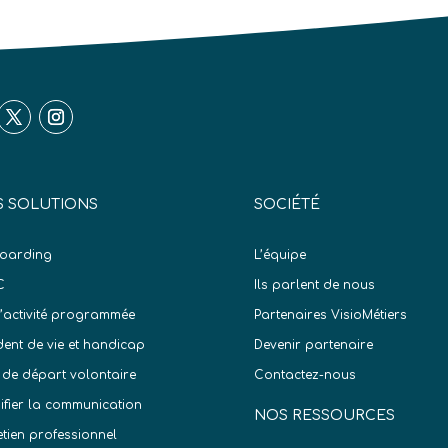
 SOLUTIONS
SOCIÉTÉ
oarding
L’équipe
C
Ils parlent de nous
d’activité programmée
Partenaires VisioMétiers
dent de vie et handicap
Devenir partenaire
 de départ volontaire
Contactez-nous
difier la communication
NOS RESSOURCES
etien professionnel