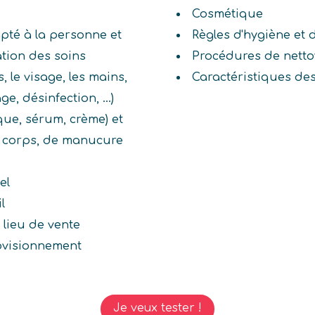
Cosmétique
pté à la personne et
Règles d'hygiène et 
ation des soins
Procédures de netto
, le visage, les mains,
Caractéristiques de
e, désinfection, ...)
que, sérum, crème) et
du corps, de manucure
el
l
 lieu de vente
ovisionnement
Je veux tester !