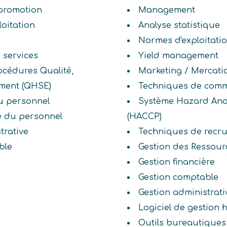
promotion
Management
loitation
Analyse statistique
Normes d'exploitatio
 services
Yield management
rocédures Qualité,
Marketing / Mercati
ement (QHSE)
Techniques de comm
u personnel
Système Hazard Analy
ité du personnel
(HACCP)
trative
Techniques de recr
ble
Gestion des Ressou
Gestion financière
Gestion comptable
Gestion administrati
Logiciel de gestion h
Outils bureautiques