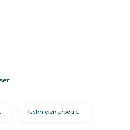
ser
ation de chantier -OPC-
Technicien produits blanc-brun