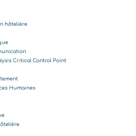
n hôtelière
que
unication
sis Critical Control Point
utement
rces Humaines
ve
ôtelière