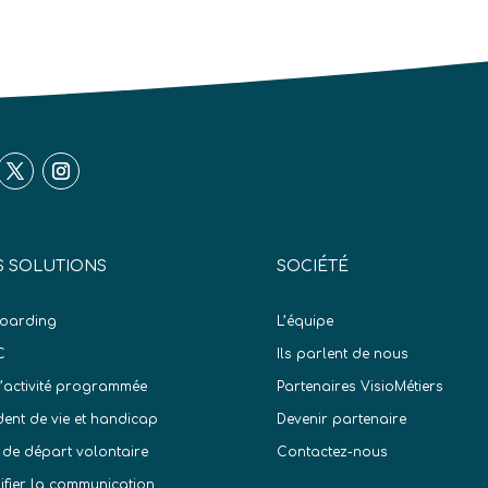
 SOLUTIONS
SOCIÉTÉ
oarding
L’équipe
C
Ils parlent de nous
d’activité programmée
Partenaires VisioMétiers
dent de vie et handicap
Devenir partenaire
 de départ volontaire
Contactez-nous
difier la communication