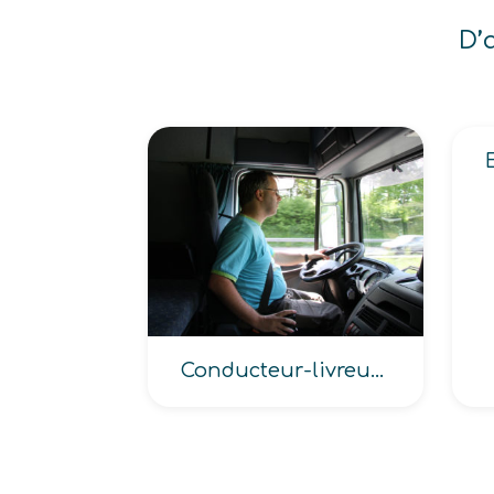
D’
Conducteur-livreur, Conducteur livreur (installateur, marchandises)