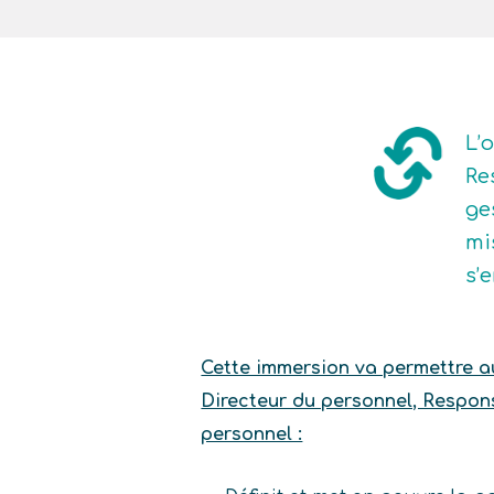
L’
Re
ge
mi
s’
Cette immersion va permettre au 
Directeur du personnel, Respons
personnel :