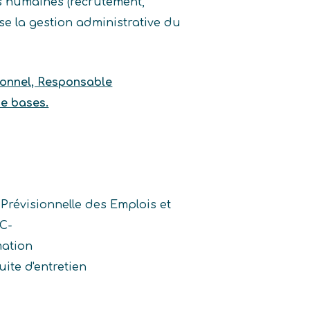
s humaines (recrutement,
ise la gestion administrative du
sonnel, Responsable
de bases.
Prévisionnelle des Emplois et
C-
mation
ite d'entretien