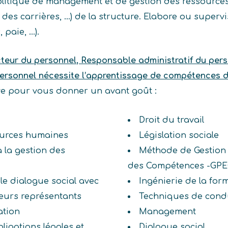
 politique de management et de gestion des ressource
 des carrières, …) de la structure. Elabore ou superv
 paie, …).
cteur du personnel, Responsable administratif du per
 personnel nécessite l’apprentissage de compétences 
ive pour vous donner un avant goût :
Droit du travail
sources humaines
Législation sociale
à la gestion des
Méthode de Gestion 
des Compétences -GPE
 le dialogue social avec
Ingénierie de la for
eurs représentants
Techniques de condu
ation
Management
bligations légales et
Dialogue social