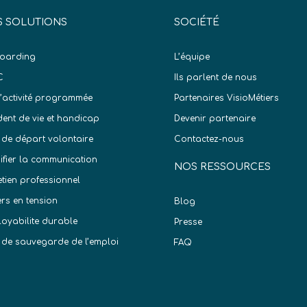
 SOLUTIONS
SOCIÉTÉ
oarding
L’équipe
C
Ils parlent de nous
d’activité programmée
Partenaires VisioMétiers
dent de vie et handicap
Devenir partenaire
 de départ volontaire
Contactez-nous
difier la communication
NOS RESSOURCES
etien professionnel
ers en tension
Blog
oyabilite durable
Presse
 de sauvegarde de l’emploi
FAQ
)