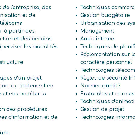
s de l'entreprise, des
Techniques commerci
anisation et de
Gestion budgétaire
 télécoms
Urbanisation des sys
r à partir des
Management
ection et des besoins
Audit interne
superviser les modalités
Techniques de planif
Réglementation sur l
structure
caractère personnel
Technologies télécom
tapes d'un projet
Règles de sécurité I
ion, de traitement en
Normes qualité
 et en contrôler la
Protocoles et normes
Techniques d'animat
tion des procédures
Gestion de projet
mes d'information et de
Technologies inform
ture