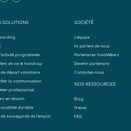
 SOLUTIONS
SOCIÉTÉ
oarding
L’équipe
C
Ils parlent de nous
d’activité programmée
Partenaires VisioMétiers
dent de vie et handicap
Devenir partenaire
 de départ volontaire
Contactez-nous
difier la communication
NOS RESSOURCES
etien professionnel
ers en tension
Blog
oyabilite durable
Presse
 de sauvegarde de l’emploi
FAQ
)