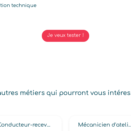
tion technique
Je veux tester !
autres métiers qui pourront vous intéres
Conducteur-receveur
Mécanicien d’atelier et de chantier en matériels de Bâtiments