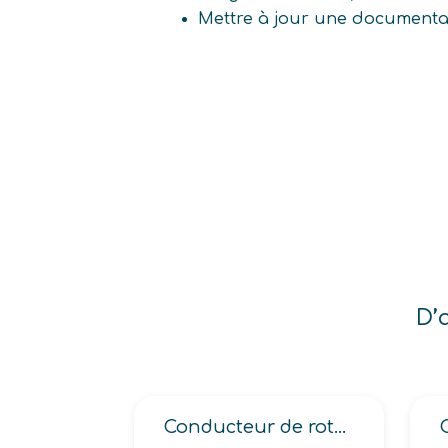
Mettre à jour une documenta
D’
Conducteur de rotatives (blanchet, héliogravure, monobobine impression continue, monobobine multicouleur)