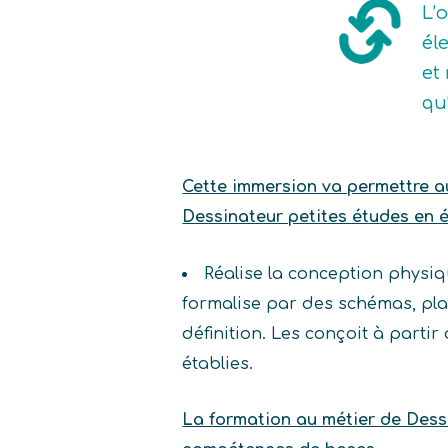
L’
él
et
qu
Cette immersion va permettre au 
Dessinateur petites études en él
Réalise la conception physiq
formalise par des schémas, pl
définition. Les conçoit à parti
établies.
La formation au métier de Dessi