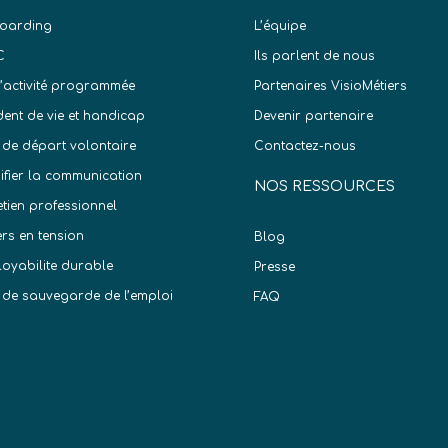
oarding
L’équipe
C
Ils parlent de nous
d’activité programmée
Partenaires VisioMétiers
dent de vie et handicap
Devenir partenaire
 de départ volontaire
Contactez-nous
difier la communication
NOS RESSOURCES
etien professionnel
ers en tension
Blog
oyabilite durable
Presse
 de sauvegarde de l’emploi
FAQ
)