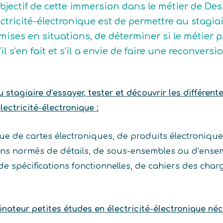
objectif de cette immersion dans le métier de De
ectricité-électronique est de permettre au stagiai
 mises en situations, de déterminer si le métier 
’il s’en fait et s’il a envie de faire une reconver
stagiaire d’essayer, tester et découvrir les différent
ectricité-électronique :
ue de cartes électroniques, de produits électroniques
ans normés de détails, de sous-ensembles ou d’ensem
r de spécifications fonctionnelles, de cahiers des ch
nateur petites études en électricité-électronique néc