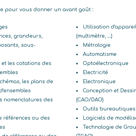
ive pour vous donner un avant goût :
ges
Utilisation d'appare
ances, grandeurs,
(multimètre, ...)
osants, sous-
Métrologie
Automatisme
 et les cotations des
Optoélectronique
sembles
Electricité
 schémas, les plans de
Electronique
 d'ensembles
Conception et Dessi
les nomenclatures des
(CAO/DAO)
Outils bureautiques
e références ou des
Logiciels de modélis
es
Technologie de Grou