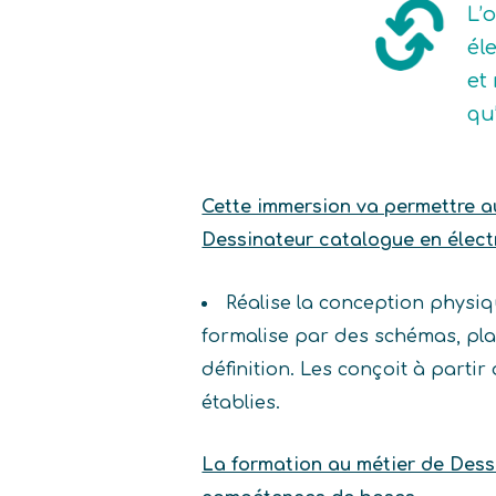
L’
él
et
qu
Cette immersion va permettre au 
Dessinateur catalogue en électr
Réalise la conception physiq
formalise par des schémas, pl
définition. Les conçoit à parti
établies.
La formation au métier de Dessi