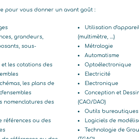
ive pour vous donner un avant goût :
ges
Utilisation d'appare
ances, grandeurs,
(multimètre, ...)
osants, sous-
Métrologie
Automatisme
 et les cotations des
Optoélectronique
sembles
Electricité
 schémas, les plans de
Electronique
 d'ensembles
Conception et Dessi
les nomenclatures des
(CAO/DAO)
Outils bureautiques
e références ou des
Logiciels de modélis
es
Technologie de Grou