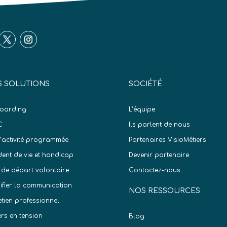
 SOLUTIONS
SOCIÉTÉ
oarding
L’équipe
C
Ils parlent de nous
d’activité programmée
Partenaires VisioMétiers
dent de vie et handicap
Devenir partenaire
 de départ volontaire
Contactez-nous
difier la communication
NOS RESSOURCES
etien professionnel
ers en tension
Blog