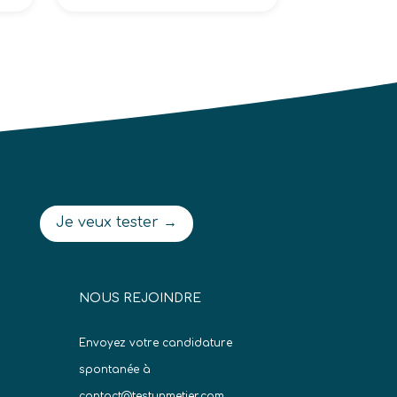
Je veux tester →
NOUS REJOINDRE
Envoyez votre candidature
spontanée à
contact@testunmetier.com