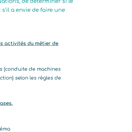
uations, de déterminer si le
 s’il a envie de faire une
es activités du métier de
es (conduite de machines
ion) selon les règles de
ases.
inéma