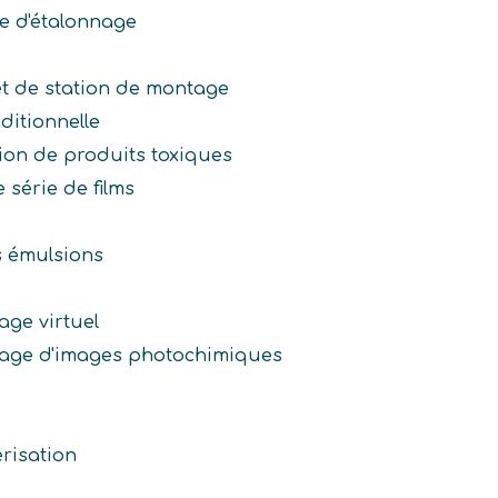
le d'étalonnage
 et de station de montage
ditionnelle
ion de produits toxiques
 série de films
s émulsions
ge virtuel
age d'images photochimiques
risation