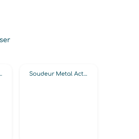
ser
 de tissage, Noueur textile
Soudeur Metal Active Gas -MAG-, Metal Inert Gas -MIG-