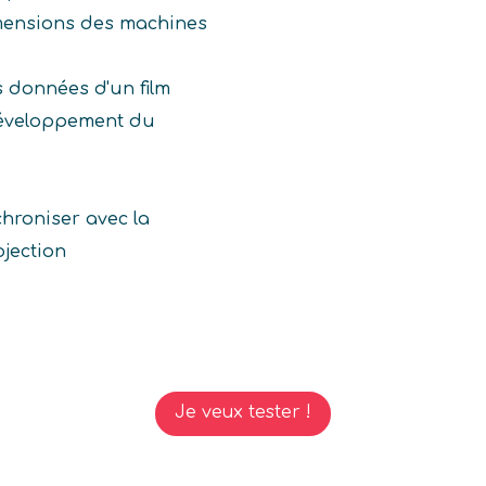
mensions des machines
s données d'un film
développement du
chroniser avec la
ojection
Je veux tester !