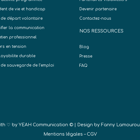
dent de vie et handicap
Devenir partenaire
 de départ volontaire
Contactez-nous
difier la communication
NOS RESSOURCES
etien professionnel
ers en tension
Blog
oyabilite durable
Presse
 de sauvegarde de l’emploi
FAQ
)
ith ♡ by
YEAH Communication ©
| Design by Fanny Lamourou
Mentions légales
–
CGV