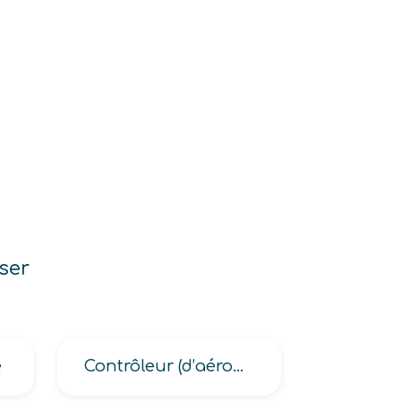
ser
é
Contrôleur (d’aérodrome, d’aéronautique de l’armée, d’approche aérienne, de la défense aérienne, de la navigation aérienne)