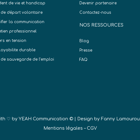
dent de vie et handicap
Devenir partenaire
 de départ volontaire
Contactez-nous
difier la communication
NOS RESSOURCES
etien professionnel
ers en tension
Blog
oyabilite durable
Presse
 de sauvegarde de l’emploi
FAQ
)
ith ♡ by
YEAH Communication ©
| Design by Fanny Lamourou
Mentions légales
–
CGV