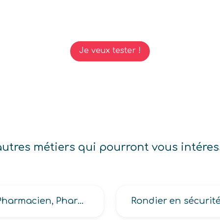
Je veux tester !
autres métiers qui pourront vous intéres
Pharmacien, Pharmacien (en officine, assistant, hospitalier, répartiteur )
Rondier en sécurit