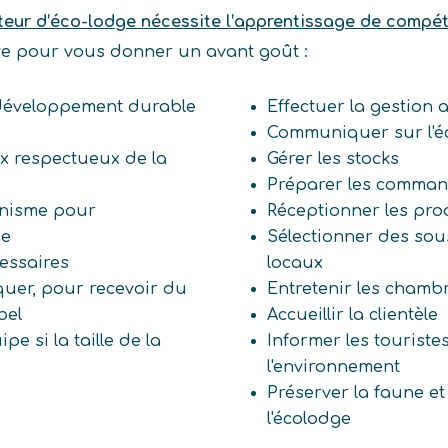
teur d’éco-lodge nécessite l’apprentissage de compé
ive pour vous donner un avant goût :
 développement durable
Effectuer la gestion
Communiquer sur l'é
aux respectueux de la
Gérer les stocks
Préparer les comma
anisme pour
Réceptionner les pro
ge
Sélectionner des sous
cessaires
locaux
quer, pour recevoir du
Entretenir les chamb
abel
Accueillir la clientèle
e si la taille de la
Informer les touriste
l'environnement
Préserver la faune et 
l'écolodge