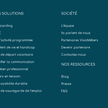
 SOLUTIONS
SOCIÉTÉ
oarding
L’équipe
C
Ils parlent de nous
d’activité programmée
Partenaires VisioMétiers
dent de vie et handicap
Devenir partenaire
 de départ volontaire
Contactez-nous
difier la communication
NOS RESSOURCES
etien professionnel
ers en tension
Blog
oyabilite durable
Presse
 de sauvegarde de l’emploi
FAQ
)