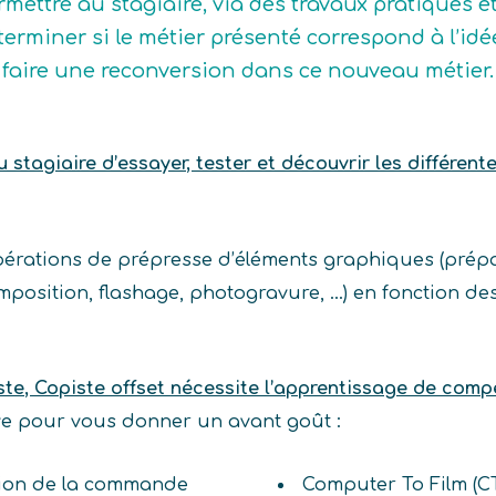
rmettre au stagiaire, via des travaux pratiques e
terminer si le métier présenté correspond à l’idée q
 faire une reconversion dans ce nouveau métier.
stagiaire d’essayer, tester et découvrir les différent
opérations de prépresse d’éléments graphiques (prép
mposition, flashage, photogravure, …) en fonction d
ste, Copiste offset nécessite l’apprentissage de com
ive pour vous donner un avant goût :
ation de la commande
Computer To Film (C