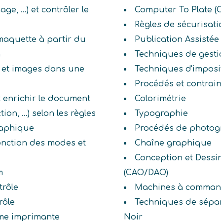
ge, ...) et contrôler le
Computer To Plate (
Règles de sécurisati
a maquette à partir du
Publication Assistée
n
Techniques de gesti
 et images dans une
Techniques d'imposi
Procédés et contrain
t enrichir le document
Colorimétrie
ion, ...) selon les règles
Typographie
raphique
Procédés de photog
fonction des modes et
Chaîne graphique
Conception et Dessi
m
(CAO/DAO)
trôle
Machines à comman
rôle
Techniques de sépa
rme imprimante
Noir