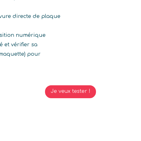
vure directe de plaque
osition numérique
 et vérifier sa
 maquette) pour
Je veux tester !