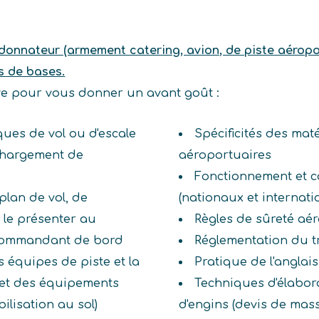
donnateur (armement catering, avion, de piste aéropor
s de bases.
ive pour vous donner un avant goût :
ques de vol ou d'escale
Spécificités des mat
 chargement de
aéroportuaires
Fonctionnement et c
(plan de vol, de
(nationaux et internati
 le présenter au
Règles de sûreté aé
au commandant de bord
Réglementation du t
es équipes de piste et la
Pratique de l'anglai
 et des équipements
Techniques d'élabor
ilisation au sol)
d'engins (devis de masse