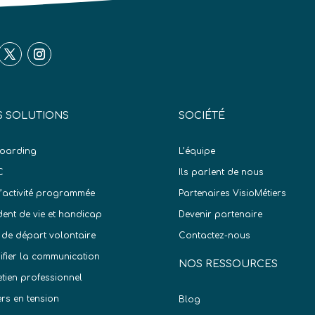
 SOLUTIONS
SOCIÉTÉ
oarding
L’équipe
C
Ils parlent de nous
d’activité programmée
Partenaires VisioMétiers
dent de vie et handicap
Devenir partenaire
 de départ volontaire
Contactez-nous
difier la communication
NOS RESSOURCES
etien professionnel
ers en tension
Blog