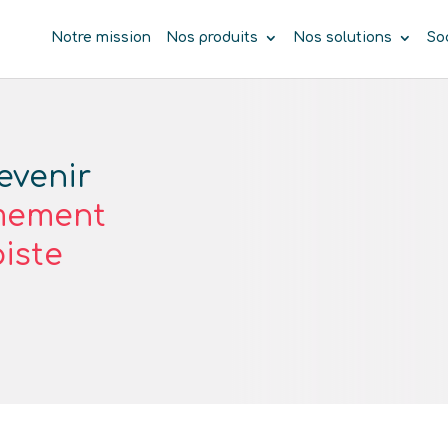
Notre mission
Nos produits
Nos solutions
So
evenir
mement
piste