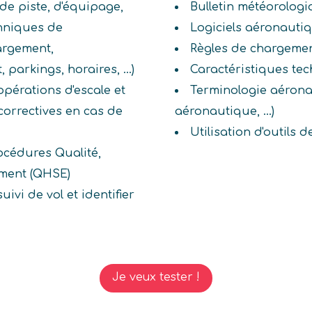
de piste, d'équipage,
Bulletin météorolog
echniques de
Logiciels aéronauti
argement,
Règles de chargeme
rkings, horaires, ...)
Caractéristiques te
opérations d'escale et
Terminologie aérona
orrectives en cas de
aéronautique, ...)
Utilisation d'outils
rocédures Qualité,
ement (QHSE)
ivi de vol et identifier
Je veux tester !