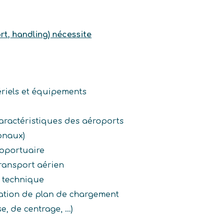
t, handling) nécessite
ériels et équipements
aractéristiques des aéroports
onaux)
roportuaire
ransport aérien
s technique
ation de plan de chargement
, de centrage, ...)