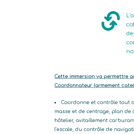
L’
ca
de
co
no
Cette immersion va permettre au 
Coordonnateur (armement caterin
Coordonne et contrôle tout o
masse et de centrage, plan de
hôtelier, avitaillement carbura
l’escale, du contrôle de naviga