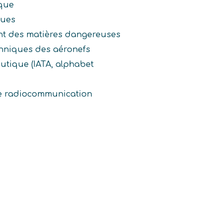
ique
ques
nt des matières dangereuses
chniques des aéronefs
utique (IATA, alphabet
 de radiocommunication