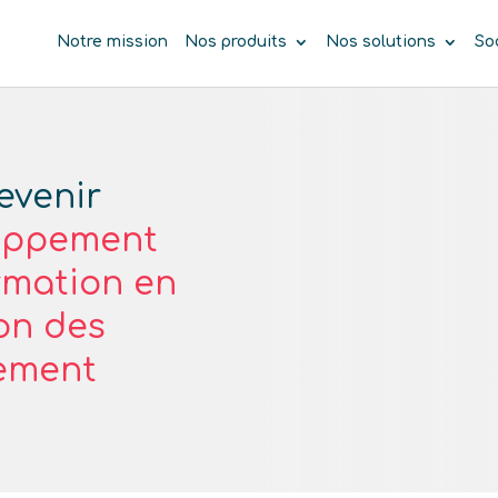
Notre mission
Nos produits
Nos solutions
So
evenir
loppement
ormation en
ion des
tement