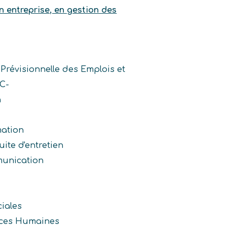
n entreprise, en gestion des
Prévisionnelle des Emplois et
C-
n
mation
ite d'entretien
unication
iales
rces Humaines