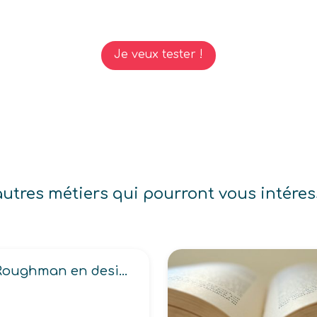
Je veux tester !
autres métiers qui pourront vous intéres
Roughman en design