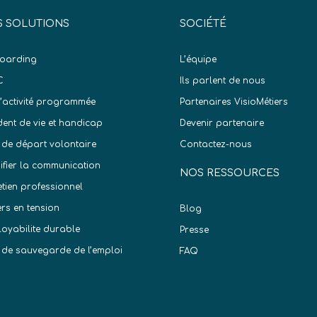
 SOLUTIONS
SOCIÉTÉ
oarding
L’équipe
C
Ils parlent de nous
d’activité programmée
Partenaires VisioMétiers
dent de vie et handicap
Devenir partenaire
 de départ volontaire
Contactez-nous
difier la communication
NOS RESSOURCES
etien professionnel
ers en tension
Blog
oyabilite durable
Presse
 de sauvegarde de l’emploi
FAQ
)