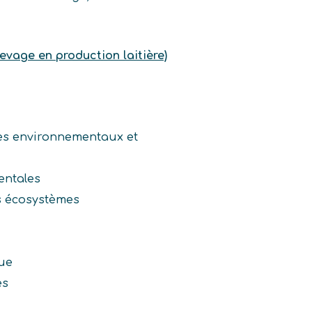
levage en production laitière)
es environnementaux et
ntales
s écosystèmes
que
es