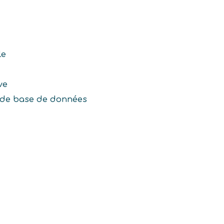
le
ve
n de base de données