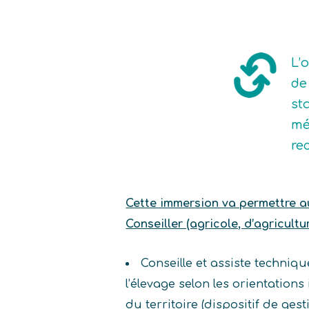
L’
de
st
mé
re
Cette immersion va permettre au 
Conseiller (agricole, d’agricultu
Conseille et assiste techniqu
l’élevage selon les orientation
du territoire (dispositif de gest