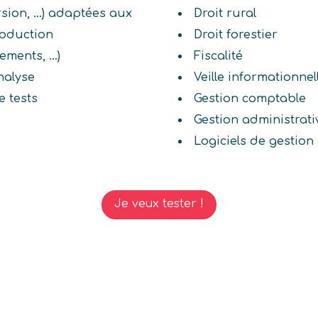
rsion, ...) adaptées aux
Droit rural
roduction
Droit forestier
ments, ...)
Fiscalité
nalyse
Veille informationnel
 tests
Gestion comptable
Gestion administrati
Logiciels de gestio
Je veux tester !