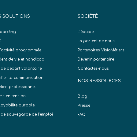
 SOLUTIONS
SOCIÉTÉ
oarding
L’équipe
C
Ils parlent de nous
d’activité programmée
Partenaires VisioMétiers
dent de vie et handicap
Devenir partenaire
 de départ volontaire
Contactez-nous
difier la communication
NOS RESSOURCES
etien professionnel
ers en tension
Blog
oyabilite durable
Presse
 de sauvegarde de l’emploi
FAQ
)