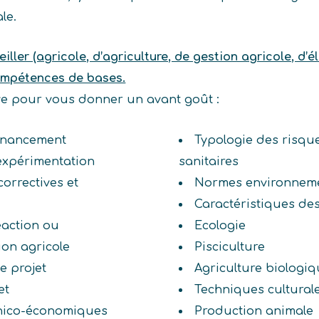
le.
ller (agricole, d’agriculture, de gestion agricole, d’é
ompétences de bases.
ive pour vous donner un avant goût :
financement
Typologie des risqu
 expérimentation
sanitaires
correctives et
Normes environneme
Caractéristiques de
éaction ou
Ecologie
ion agricole
Pisciculture
e projet
Agriculture biologi
et
Techniques cultural
hnico-économiques
Production animale