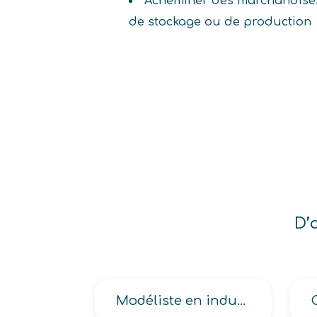
Acheminer des marchandises
de stockage ou de production
D’
Modéliste en industrie de l’habillement et autres fabrications à base d’étoffes, de l’habillement et du textile