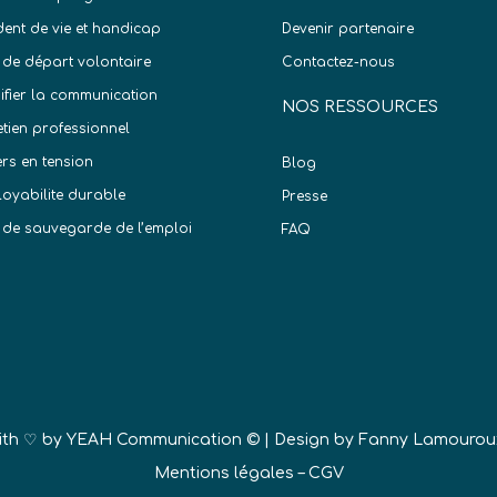
dent de vie et handicap
Devenir partenaire
 de départ volontaire
Contactez-nous
difier la communication
NOS RESSOURCES
etien professionnel
ers en tension
Blog
oyabilite durable
Presse
 de sauvegarde de l’emploi
FAQ
)
ith ♡ by
YEAH Communication ©
| Design by Fanny Lamourou
Mentions légales
–
CGV