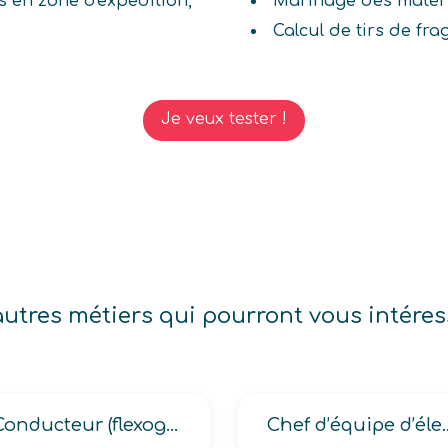
 en zone d'expédition,
Marinage des matér
Calcul de tirs de fr
Je veux tester !
autres métiers qui pourront vous intéres
Conducteur (flexographe, héliogravure, offset, offset monocouleur, rotativiste, tireur-sérigraphe)
Chef d’équipe d’éle