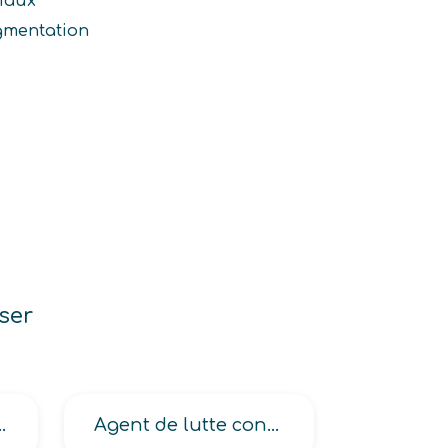
iaux
agmentation
ser
ctriciens de maintenance
Agent de lutte contre les pollutions visuelles