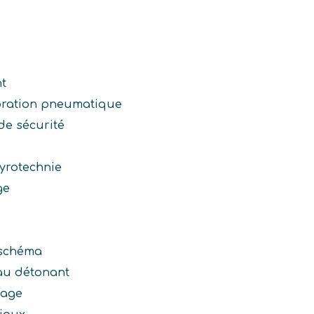
t
oration pneumatique
de sécurité
yrotechnie
ge
 schéma
eau détonant
tage